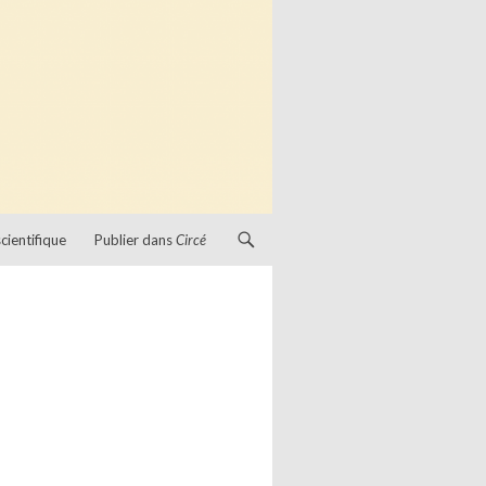
cientifique
Publier dans
Circé