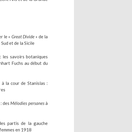
er le «
Great Divide
» de la
Sud et de la Sicile
: les savoirs botaniques
onhart Fuchs au début du
 à la cour de Stanislas :
res
 : des
Mélodies persanes
à
des partis de la gauche
s femmes en 1918