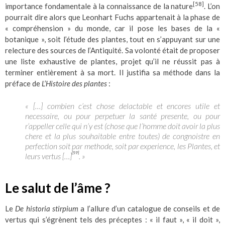
[58]
importance fondamentale à la connaissance de la nature
. L’on
pourrait dire alors que Leonhart Fuchs appartenait à la phase de
« compréhension » du monde, car il pose les bases de la «
botanique », soit l’étude des plantes, tout en s’appuyant sur une
relecture des sources de l’Antiquité. Sa volonté était de proposer
une liste exhaustive de plantes, projet qu’il ne réussit pas à
terminer entièrement à sa mort. Il justifia sa méthode dans la
préface de
L’Histoire des plantes
:
« […] combien c’est chose delactable et encores utile et
necessaire, ou pour perpetuer la santé presente, ou pour
r’appeller celle qui n’y est (chose que l’homme doit avoir la plus
chere et la plus souhaitable entre toutes) de congnoistre en
perfection soit par methode, soit par experience, les Plantes, et
[59]
leurs vertus […]
. »
Le salut de l’âme ?
Le
De historia stirpium
a l’allure d’un catalogue de conseils et de
vertus qui s’égrènent tels des préceptes : « il faut », « il doit »,