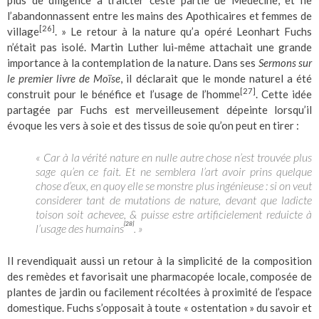
l’abandonnassent entre les mains des Apothicaires et femmes de
[26]
village
. » Le retour à la nature qu’a opéré Leonhart Fuchs
n’était pas isolé. Martin Luther lui-même attachait une grande
importance à la contemplation de la nature. Dans ses
Sermons sur
le premier livre de Moïse
, il déclarait que le monde naturel a été
[27]
construit pour le bénéfice et l’usage de l’homme
. Cette idée
partagée par Fuchs est merveilleusement dépeinte lorsqu’il
évoque les vers à soie et des tissus de soie qu’on peut en tirer :
« Car à la vérité nature en nulle autre chose n’est trouvée plus
sage qu’en ce fait. Et ne semblera l’art avoir prins quelque
chose d’eux, en quoy elle se monstre plus ingénieuse : si on veut
considerer tant de mutations de nature, devant que ladicte
toison soit achevee, & puisse estre artificielement reduicte à
[28]
l’usage des humains
. »
Il revendiquait aussi un retour à la simplicité de la composition
des remèdes et favorisait une pharmacopée locale, composée de
plantes de jardin ou facilement récoltées à proximité de l’espace
domestique. Fuchs s’opposait à toute « ostentation » du savoir et