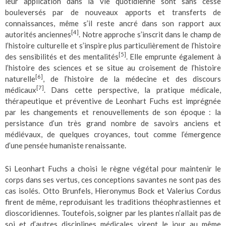
leur application dans la vie quotidienne sont sans cesse
bouleversés par de nouveaux apports et transferts de
connaissances, même s’il reste ancré dans son rapport aux
[4]
autorités anciennes
. Notre approche s’inscrit dans le champ de
l’histoire culturelle et s’inspire plus particulièrement de l’histoire
[5]
des sensibilités et des mentalités
. Elle emprunte également à
l’histoire des sciences et se situe au croisement de l’histoire
[6]
naturelle
, de l’histoire de la médecine et des discours
[7]
médicaux
. Dans cette perspective, la pratique médicale,
thérapeutique et préventive de Leonhart Fuchs est imprégnée
par les changements et renouvellements de son époque : la
persistance d’un très grand nombre de savoirs anciens et
médiévaux, de quelques croyances, tout comme l’émergence
d’une pensée humaniste renaissante.
Si Leonhart Fuchs a choisi le règne végétal pour maintenir le
corps dans ses vertus, ces conceptions savantes ne sont pas des
cas isolés. Otto Brunfels, Hieronymus Bock et Valerius Cordus
firent de même, reproduisant les traditions théophrastiennes et
dioscoridiennes. Toutefois, soigner par les plantes n’allait pas de
soi et d’autres disciplines médicales virent le jour au même