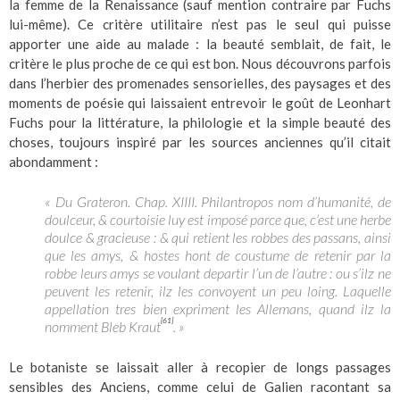
la femme de la Renaissance (sauf mention contraire par Fuchs
lui-même). Ce critère utilitaire n’est pas le seul qui puisse
apporter une aide au malade : la beauté semblait, de fait, le
critère le plus proche de ce qui est bon. Nous découvrons parfois
dans l’herbier des promenades sensorielles, des paysages et des
moments de poésie qui laissaient entrevoir le goût de Leonhart
Fuchs pour la littérature, la philologie et la simple beauté des
choses, toujours inspiré par les sources anciennes qu’il citait
abondamment :
« Du Grateron. Chap. XIIII. Philantropos nom d’humanité, de
doulceur, & courtoisie luy est imposé parce que, c’est une herbe
doulce & gracieuse : & qui retient les robbes des passans, ainsi
que les amys, & hostes hont de coustume de retenir par la
robbe leurs amys se voulant departir l’un de l’autre : ou s’ilz ne
peuvent les retenir, ilz les convoyent un peu loing. Laquelle
appellation tres bien expriment les Allemans, quand ilz la
[61]
nomment Bleb Kraut
. »
Le botaniste se laissait aller à recopier de longs passages
sensibles des Anciens, comme celui de Galien racontant sa