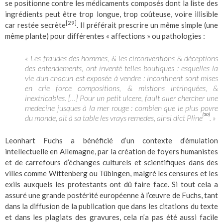
se positionne contre les médicaments composés dont la liste des
ingrédients peut être trop longue, trop coûteuse, voire illisible
[29]
car restée secrète
. Il préférait prescrire un même simple (une
même plante) pour différentes « affections » ou pathologies :
« Les fraudes des hommes, & les circonventions & déceptions
des entendements, ont inventé telles boutiques : esquelles la
vie dun chacun est exposée à vendre : incontinent sont mises
en crie force compositions, & mistions intrinquées, &
inextricables. […] Pour un petit ulcere, fault aller chercher une
medecine jusques à la mer rouge : combien que le plus povre
[30]
du monde, ait à sa table les vrays remedes, ainsi dict Pline
. »
Leonhart Fuchs a bénéficié d’un contexte d’émulation
intellectuelle en Allemagne, par la création de foyers humanistes
et de carrefours d’échanges culturels et scientifiques dans des
villes comme Wittenberg ou Tübingen, malgré les censures et les
exils auxquels les protestants ont dû faire face. Si tout cela a
assuré une grande postérité européenne à l’œuvre de Fuchs, tant
dans la diffusion de la publication que dans les citations du texte
et dans les plagiats des gravures, cela n’a pas été aussi facile