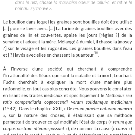
dans le nez, chasse la mauvaise odeur de celui-ci et retire le
noir qui s’y trouve ».
Le bouillon dans lequel les graines sont bouillies doit être utilisé
[…] pour se laver avec. […] La farine de graines bouillies avec des
graines de lin et couvertes, apaise les jours [règles ?] de la
semaine et adoucit la mère. Mélangé à du miel, il chasse la [mosey
?] sur le visage et les rugosités. Les graines bouillies dans l’eau
[48]
et [ ?] lavés avec elles en chassent la puanteur
.
À l’inverse d’une société qui cherchait à comprendre
l’irrationalité des fléaux que sont la maladie et la mort, Leonhart
Fuchs cherchait à expliquer la mort d’une manière plus
rationnelle, en tout cas plus concrète. Nous pouvons le constater
en lisant ses traités médicaux et spécifiquement le
Methodus seu
ratio compendiaria cognoscendi veram solidamque medicinam
(1542). Dans le chapitre XXII, «
De rerum praeter naturam numero
», sur la nature des choses, il établissait que sa méthode
permettait de trouver ce qui modifiait l’état du corps («
rerum que
corpus nostrum alterare possunt
»), de nommer la cause («
causa
»)
qui amène la mort («
morbus
»), et de déterminer les symptômes