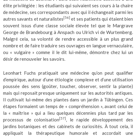
élite privilégiée : les étudiants qui suivaient ses cours à la chaire
de médecine, ses correspondants avec qui il échangeait parmi les
[56]
autres savants et naturalistes
et ses patients qui étaient bien
souvent issus d’une classe sociale élevée tel que le Margrave
George de Brandebourg à Anspach ou Ulrich vi de Wurtemberg.
Malgré cela, sa volonté de rendre accessible à un plus grand
nombre et de faire traduire ses ouvrages en langue vernaculaire,
ou « vulgaire » comme il le dit lui-même, démontre chez lui un
désir de renouveler les savoirs.
Leonhart Fuchs pratiquait une médecine qu’on peut qualifier
d’empirique, autour d’une étiologie complexe et d’une utilisation
poussée des sens (goûter, toucher, observer, sentir la plante)
mais qui reposait presque uniquement sur les autorités antiques.
Il cultivait lui-même des plantes dans un jardin à Tübingen. Ces
étapes formaient un temps de « compréhension », avant celui de
la « maîtrise » qui a lieu quelques décennies plus tard par les
[57]
processus de colonisation
, le rapide développement des
jardins botaniques et des cabinets de curiosités. À tout cela, il
appliquait la thérapeutique humorale et accordait une