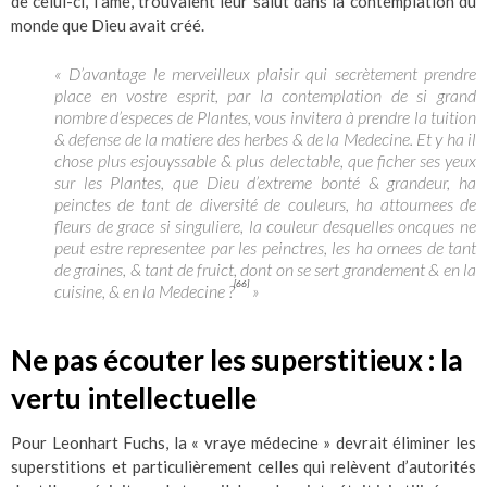
de celui-ci, l’âme, trouvaient leur salut dans la contemplation du
monde que Dieu avait créé.
« D’avantage le merveilleux plaisir qui secrètement prendre
place en vostre esprit, par la contemplation de si grand
nombre d’especes de Plantes, vous invitera à prendre la tuition
& defense de la matiere des herbes & de la Medecine. Et y ha il
chose plus esjouyssable & plus delectable, que ficher ses yeux
sur les Plantes, que Dieu d’extreme bonté & grandeur, ha
peinctes de tant de diversité de couleurs, ha attournees de
fleurs de grace si singuliere, la couleur desquelles oncques ne
peut estre representee par les peinctres, les ha ornees de tant
de graines, & tant de fruict, dont on se sert grandement & en la
[66]
cuisine, & en la Medecine ?
»
Ne pas écouter les superstitieux : la
vertu intellectuelle
Pour Leonhart Fuchs, la « vraye médecine » devrait éliminer les
superstitions et particulièrement celles qui relèvent d’autorités