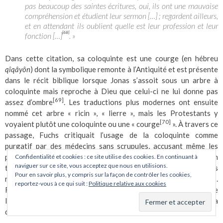
pas beaucoup des saintes écritures, oui, ils ont une mauvaise
compréhension et étudient leur sermon […] ; regardent ailleurs,
et en attendant ils oublient quelle est leur profession et leur
[68]
fonction […]
. »
Dans cette citation, sa coloquinte est une courge (en hébreu
qîqâyôn
) dont la symbolique remonte à l’Antiquité et est présente
dans le récit biblique lorsque Jonas s’assoit sous un arbre à
coloquinte mais reproche à Dieu que celui-ci ne lui donne pas
[69]
assez d’ombre
. Les traductions plus modernes ont ensuite
nommé cet arbre « ricin », « lierre », mais les Protestants y
[70]
voyaient plutôt une coloquinte ou une « courge
». À travers ce
passage, Fuchs critiquait l’usage de la coloquinte comme
purgatif par des médecins sans scrupules, accusant même les
prédicateurs soi-disant évangélistes d’être les colporteurs d’un
Confidentialité et cookies : ce site utilise des cookies. En continuant à
naviguer sur ce site, vous acceptez que nous en utilisions.
tel usage et exhortant les théologiens à laisser aux vrais
Pour en savoir plus, y compris sur la façon de contrôler les cookies,
médecins le soin de prodiguer des conseils médicaux aux foules.
reportez-vous à ce qui suit :
Politique relative aux cookies
Fuchs souhaitait ainsi distinguer religion et politique de
l’exercice de la médecine et ce fut d’ailleurs cela qui marqua sa
division avec Luther et Melanchthon.