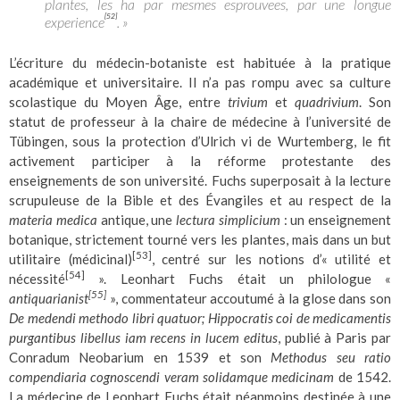
plantes, les ha par mesmes esprouvees, par une longue
[52]
experience
. »
L’écriture du médecin-botaniste est habituée à la pratique
académique et universitaire. Il n’a pas rompu avec sa culture
scolastique du Moyen Âge, entre
trivium
et
quadrivium
. Son
statut de professeur à la chaire de médecine à l’université de
Tübingen, sous la protection d’Ulrich vi de Wurtemberg, le fit
activement participer à la réforme protestante des
enseignements de son université. Fuchs superposait à la lecture
scrupuleuse de la Bible et des Évangiles et au respect de la
materia medica
antique, une
lectura simplicium
: un enseignement
botanique, strictement tourné vers les plantes, mais dans un but
[53]
utilitaire (médicinal)
, centré sur les notions d’« utilité et
[54]
nécessité
»
. Leonhart Fuchs était un philologue «
[55]
antiquarianist
»
, commentateur accoutumé à la glose dans son
De medendi methodo libri quatuor; Hippocratis coi de medicamentis
purgantibus libellus iam recens in lucem editus
, publié à Paris par
Conradum Neobarium en 1539 et son
Methodus seu ratio
compendiaria cognoscendi veram solidamque medicinam
de 1542.
La médecine de Leonhart Fuchs était néanmoins destinée à une