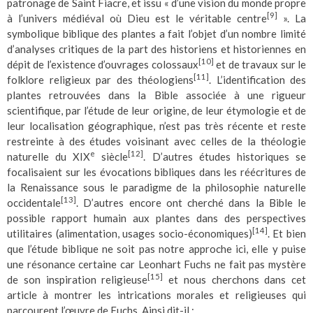
patronage de Saint Fiacre, et issu « d’une vision du monde propre
[9]
à l’univers médiéval où Dieu est le véritable centre
». La
symbolique biblique des plantes a fait l’objet d’un nombre limité
d’analyses critiques de la part des historiens et historiennes en
[10]
dépit de l’existence d’ouvrages colossaux
et de travaux sur le
[11]
folklore religieux par des théologiens
. L’identification des
plantes retrouvées dans la Bible associée à une rigueur
scientifique, par l’étude de leur origine, de leur étymologie et de
leur localisation géographique, n’est pas très récente et reste
restreinte à des études voisinant avec celles de la théologie
e
[12]
naturelle du XIX
siècle
. D’autres études historiques se
focalisaient sur les évocations bibliques dans les réécritures de
la Renaissance sous le paradigme de la philosophie naturelle
[13]
occidentale
. D’autres encore ont cherché dans la Bible le
possible rapport humain aux plantes dans des perspectives
[14]
utilitaires (alimentation, usages socio-économiques)
. Et bien
que l’étude biblique ne soit pas notre approche ici, elle y puise
une résonance certaine car Leonhart Fuchs ne fait pas mystère
[15]
de son inspiration religieuse
et nous cherchons dans cet
article à montrer les intrications morales et religieuses qui
parcourent l’œuvre de Fuchs. Ainsi dit-il :