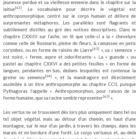
jeunesse perdue et sa vieillesse ennemie dans le chapitre sur la
[62]
laitue
. Le vocabulaire pour décrire le végétal est
anthropomorphique, centré sur le corps humain et délivre de
surprenantes métaphores. Les parallèles sont flagrants et
subtilement distillés au gré des notices descriptives. Dans le
chapitre CXXIIII sur l’ache, on lit que celle-ci a la « chevelure
comme celle de Rosmarin, pleine de fleurs, & ramassee en petis
[63]
corymbes, ou en forme de raisins de Liarre
», sa « semence »
est noire, « ferme, aspre et odoriferante ». La « guesde » ou
pastel au chapitre CXXVI a des petites feuilles « en forme de
langues, pendantes en bas, dedans lesquelles est contenue la
[64]
greine ou semence
», et la mandragore est directement
assimilée à un être anthropomorphe au chapitre CCII, puisque
Pythagoras l’appelle « Anthropomorphon, pour raison de la
[65]
forme humaine, que sa racine semble representer
».
Les vertus ne se trouvaient dès lors plus uniquement dans tel ou
tel objet végétal, mais au détour d’un chemin, en haut d’une
montagne, sur le mur d’un jardin, à travers les champs, dans les
marais et en bordure d’une forêt. Le corps vertueux et, au-delà