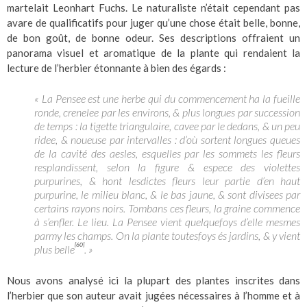
martelait Leonhart Fuchs. Le naturaliste n’était cependant pas
avare de qualificatifs pour juger qu’une chose était belle, bonne,
de bon goût, de bonne odeur. Ses descriptions offraient un
panorama visuel et aromatique de la plante qui rendaient la
lecture de l’herbier étonnante à bien des égards :
« La Pensee est une herbe qui du commencement ha la fueille
ronde, crenelee par les environs, & plus longues par succession
de temps : la tigette triangulaire, cavee par le dedans, & un peu
ridee, & noueuse par intervalles : d’où sortent longues queues
de la cavité des aesles, esquelles par les sommets les fleurs
resplandissent, selon la figure & espece des violettes
purpurines, & hont lesdictes fleurs leur partie d’en haut
purpurine, le milieu blanc, & le bas jaune, & sont divisees par
certains rayons noirs. Tombans ces fleurs, la graine commence
à s’enfler. Le lieu. La Pensee vient quelquefoys d’elle mesmes
parmy les champs. On la plante toutesfoys és jardins, & y vient
[60]
plus belle
. »
Nous avons analysé ici la plupart des plantes inscrites dans
l’herbier que son auteur avait jugées nécessaires à l’homme et à