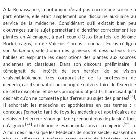
À la Renaissance, la botanique n’était pas encore une science à
part entière, elle était simplement une discipline auxiliaire au
service de la médecine. Considérant qu’il existait bien peu
d’ouvrages sur le sujet permettant d’identifier correctement les
plantes en Allemagne, à part ceux d’Otto Brunfels, de Jérôme
Bock (Tragus) ou de Valerius Cordus, Leonhart Fuchs rédigea
son
herbarium
, sélectionna des graveurs et dessinateurs très
habiles et emprunta les descriptions des plantes aux sources
anciennes et classiques. Dans son discours préliminaire, il
témoignait de l’intérêt de son herbier, de sa vision
vraisemblablement très corporatiste de la profession de
médecin, car il souhaitait un monopole universitaire de l’exercice
de cette discipline, et de ses principaux objectifs. Il précisait qu’il
[23]
désirait qu’on ne commette plus d’erreur au sujet des plantes
.
Il exhortait les médecins et apothicaires en ces termes : «
doncques j’enhorte tant de foys les medecins et apothicaires de
delaisser tel erreur, sinon qu’ilz ne prennent plus de plaisir à tuer,
[24]
[25]
qu’à guérir
. » Il dénonce les manipulations et tromperies
: «
À mon desir aussi que les Medecins de nostre siecle, usassent de
plus de diligence à traicter ceste partie de Medecine, et ne