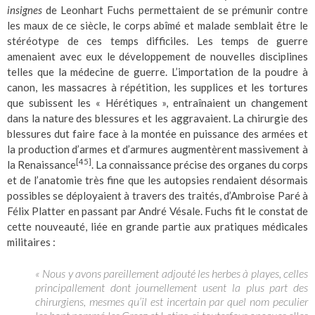
insignes
de Leonhart Fuchs permettaient de se prémunir contre
les maux de ce siècle, le corps abîmé et malade semblait être le
stéréotype de ces temps difficiles. Les temps de guerre
amenaient avec eux le développement de nouvelles disciplines
telles que la médecine de guerre. L’importation de la poudre à
canon, les massacres à répétition, les supplices et les tortures
que subissent les « Hérétiques », entraînaient un changement
dans la nature des blessures et les aggravaient. La chirurgie des
blessures dut faire face à la montée en puissance des armées et
la production d’armes et d’armures augmentèrent massivement à
[45]
la Renaissance
. La connaissance précise des organes du corps
et de l’anatomie très fine que les autopsies rendaient désormais
possibles se déployaient à travers des traités, d’Ambroise Paré à
Félix Platter en passant par André Vésale. Fuchs fit le constat de
cette nouveauté, liée en grande partie aux pratiques médicales
militaires :
« Nous y avons pareillement adjouté les herbes à playes, celles
principallement dont journellement usent la plus part des
chirurgiens, mesmes qu’il est incertain par quel nom peculier