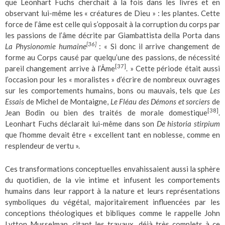
que Leonhart Fuchs cherchait à la fois dans les livres et en
observant lui-même les « créatures de Dieu » : les plantes. Cette
force de l’âme est celle qui s’opposait à la corruption du corps par
les passions de l’âme décrite par Giambattista della Porta dans
[36]
La Physionomie humaine
: « Si donc il arrive changement de
forme au Corps causé par quelqu’une des passions, de nécessité
[37]
pareil changement arrive à l’Âme
. » Cette période était aussi
l’occasion pour les « moralistes » d’écrire de nombreux ouvrages
sur les comportements humains, bons ou mauvais, tels que
Les
Essais
de Michel de Montaigne,
Le Fléau des Démons et sorciers
de
[38]
Jean Bodin ou bien des traités de morale domestique
.
Leonhart Fuchs déclarait lui-même dans son
De historia stirpium
que l’homme devait être « excellent tant en noblesse, comme en
resplendeur de vertu ».
Ces transformations conceptuelles envahissaient aussi la sphère
du quotidien, de la vie intime et infusent les comportements
humains dans leur rapport à la nature et leurs représentations
symboliques du végétal, majoritairement influencées par les
conceptions théologiques et bibliques comme le rappelle John
Lytton Musselman, citant les travaux, déjà très complets à ce