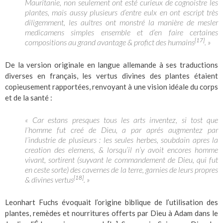
Mauritanie, non seulement ont esté curieux de cognoistre les
plantes, mais aussy plusieurs d’entre eulx en ont escript très
diligemment, les aultres ont monstré la manière de mesler
medicamens simples ensemble et d’en faire certaines
[17]
compositions au grand avantage & profict des humains
. »
De la version originale en langue allemande à ses traductions
diverses en français, les vertus divines des plantes étaient
copieusement rapportées, renvoyant à une vision idéale du corps
et de la santé :
« Car estans presques tous les arts inventez, si tost que
l’homme fut creé de Dieu, a par aprés augmentez par
l’industrie de plusieurs : les seules herbes, soubdain apres la
creation des elemens, & lorsqu’il n’y avoit encores homme
vivant, sortirent (suyvant le commandement de Dieu, qui fut
en ceste sorte) des cavernes de la terre, garnies de leurs propres
[18]
& divines vertus
. »
Leonhart Fuchs évoquait l’origine biblique de l’utilisation des
plantes, remèdes et nourritures offerts par Dieu à Adam dans le