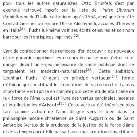
pour tous les autres naturalistes. Otto Brunfels s’est par
exemple retrouvé inscrit sur la liste de l’
Index Librorum
Prohibitorum
de l’Italie catholique après 1554, ainsi que l’ont été
Conrad Gessner ou encore Ulisse Aldrovandi, accusés d’hérésie
[31]
en Italie
. Fuchs lui-même voit ses écrits censurés et son nom
[32]
barré sur les frontispices imprimés
.
L’art de confectionner des remèdes, d’en découvrir de nouveaux
et de pouvoir supprimer les erreurs du passé pour éviter tout
danger devint un enjeu nécessaire de santé publique dont se
[33]
targuaient les médecins-naturalistes
. Cette ambition,
[34]
Leonhart Fuchs l’érigeait en principe vertueux
, forme
d’éthique qui constituait les fondations de sa recherche. La plus
importante vertu prise en compte pour cette étude était celle de
la « force de l’âme », qui est l’une des vertus cardinales, morales
[35]
et intellectuelles d’Aristote
. Cette vertu a été théorisée plus
tard comme action de l’âme dirigée vers le bien dans la
philosophie morale chrétienne de Saint Augustin ou de Saint
Ambroise (vertus de la prudence, de la justice, de la force d’âme
et de la tempérance). Elle passait aussi par la notion d’exactitude,