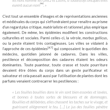
les hont nommé les Grecz et Latins, si toutesfoys oncques elles
[46]
eurent aucun nom
. »
C’est tout un ensemble d’images et de représentations anciennes
et médiévales du corps qui s’effondraient pour renaître au prisme
d’un regard plus critique, matérialiste et rationnel, plus empirique
également. De même, les épidémies modifient les constructions
culturelles et sociales. Parmi celles-ci, la vérole,
morbus gallicus
,
ou la peste étaient très contagieuses. Les villes se vidaient à
[47]
l’approche de ces épidémies
qui composaient le quotidien des
médecins, quotidien jalonné de cadavres. Dans les villes,
pestilence et décomposition des cadavres étaient les odeurs
dominantes. Toute puanteur, toute crasse et toute pourriture
devaient être ôtées du corps dans un geste purificateur et
salvateur et cela passait aussi par l’utilisation de plantes dont les
parfums venaient contrecarrer les pestilences :
« Les feuilles bouillies dans le vin sont bien essorées et lavées,
et bonnes à toutes sortes de blessures et de dommages.
Bouillies et délibérées, elles chassent les taches sur le visage, et
guérissent allègrement le feu. […] Le jus des feuilles pénètre