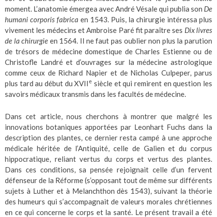
moment. L’anatomie émergea avec André Vésale qui publia son
De
humani corporis fabrica
en 1543. Puis, la chirurgie intéressa plus
vivement les médecins et Ambroise Paré fit paraître ses
Dix livres
de la chirurgie
en 1564. Il ne faut pas oublier non plus la parution
de trésors de médecine domestique de Charles Estienne ou de
Christofle Landré et d’ouvrages sur la médecine astrologique
comme ceux de Richard Napier et de Nicholas Culpeper, parus
e
plus tard au début du XVII
siècle et qui remirent en question les
savoirs médicaux transmis dans les facultés de médecine.
Dans cet article, nous cherchons à montrer que malgré les
innovations botaniques apportées par Leonhart Fuchs dans la
description des plantes, ce dernier resta campé à une approche
médicale héritée de l’Antiquité, celle de Galien et du corpus
hippocratique, reliant vertus du corps et vertus des plantes.
Dans ces conditions, sa pensée rejoignait celle d’un fervent
défenseur de la Réforme (s’opposant tout de même sur différents
sujets à Luther et à Melanchthon dès 1543), suivant la théorie
des humeurs qui s’accompagnait de valeurs morales chrétiennes
en ce qui concerne le corps et la santé. Le présent travail a été