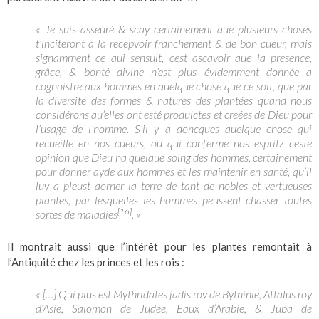
« Je suis asseuré & scay certainement que plusieurs choses
t’inciteront a la recepvoir franchement & de bon cueur, mais
signamment ce qui sensuit, cest ascavoir que la presence,
grâce, & bonté divine n’est plus évidemment donnée a
cognoistre aux hommes en quelque chose que ce soit, que par
la diversité des formes & natures des plantées quand nous
considérons qu’elles ont esté produictes et creées de Dieu pour
l’usage de l’homme. S’il y a doncques quelque chose qui
recueille en nos cueurs, ou qui conferme nos espritz ceste
opinion que Dieu ha quelque soing des hommes, certainement
pour donner ayde aux hommes et les maintenir en santé, qu’il
luy a pleust aorner la terre de tant de nobles et vertueuses
plantes, par lesquelles les hommes peussent chasser toutes
[16]
sortes de maladies
. »
Il montrait aussi que l’intérêt pour les plantes remontait à
l’Antiquité chez les princes et les rois :
« […] Qui plus est Mythridates jadis roy de Bythinie, Attalus roy
d’Asie, Salomon de Judée, Eaux d’Arabie, & Juba de