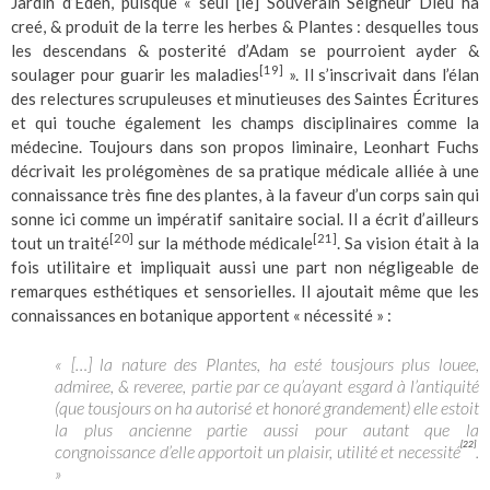
Jardin d’Éden, puisque « seul [le] Souverain Seigneur Dieu ha
creé, & produit de la terre les herbes & Plantes : desquelles tous
les descendans & posterité d’Adam se pourroient ayder &
[19]
soulager pour guarir les maladies
». Il s’inscrivait dans l’élan
des relectures scrupuleuses et minutieuses des Saintes Écritures
et qui touche également les champs disciplinaires comme la
médecine. Toujours dans son propos liminaire, Leonhart Fuchs
décrivait les prolégomènes de sa pratique médicale alliée à une
connaissance très fine des plantes, à la faveur d’un corps sain qui
sonne ici comme un impératif sanitaire social. Il a écrit d’ailleurs
[20]
[21]
tout un traité
sur la méthode médicale
. Sa vision était à la
fois utilitaire et impliquait aussi une part non négligeable de
remarques esthétiques et sensorielles. Il ajoutait même que les
connaissances en botanique apportent « nécessité » :
« […] la nature des Plantes, ha esté tousjours plus louee,
admiree, & reveree, partie par ce qu’ayant esgard à l’antiquité
(que tousjours on ha autorisé et honoré grandement) elle estoit
la plus ancienne partie aussi pour autant que la
[22]
congnoissance d’elle apportoit un plaisir, utilité et necessité
.
»