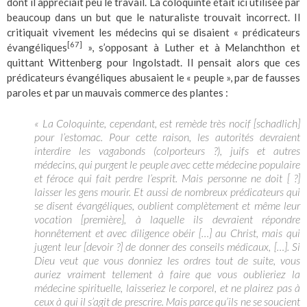
dont il appréciait peu le travail. La coloquinte était ici utilisée par
beaucoup dans un but que le naturaliste trouvait incorrect. Il
critiquait vivement les médecins qui se disaient « prédicateurs
[67]
évangéliques
», s’opposant à Luther et à Melanchthon et
quittant Wittenberg pour Ingolstadt. Il pensait alors que ces
prédicateurs évangéliques abusaient le « peuple », par de fausses
paroles et par un mauvais commerce des plantes :
« La Coloquinte, cependant, est remède très nocif [schadlich]
pour l’estomac. Pour cette raison, les autorités devraient
interdire les vagabonds (colporteurs ?), juifs et autres
médecins, qui purgent le peuple avec cette médecine populaire
et féroce qui fait perdre l’esprit. Mais personne ne doit [ ?]
laisser les gens mourir. Et aussi de nombreux prédicateurs qui
se disent évangéliques, oublient complètement et même leur
vocation [première], à laquelle ils devraient répondre
honnêtement et avec diligence obéir […] au Christ, mais qui
jugent leur [devoir ?] de donner des conseils médicaux, […]. Si
Dieu veut que vous donniez les ordres tout de suite, vous
auriez vraiment tellement à faire que vous oublieriez la
médecine spirituelle, laisseriez le corporel, et ne plairez pas à
ceux à qui il s’agit de prescrire. Mais parce qu’ils ne se soucient