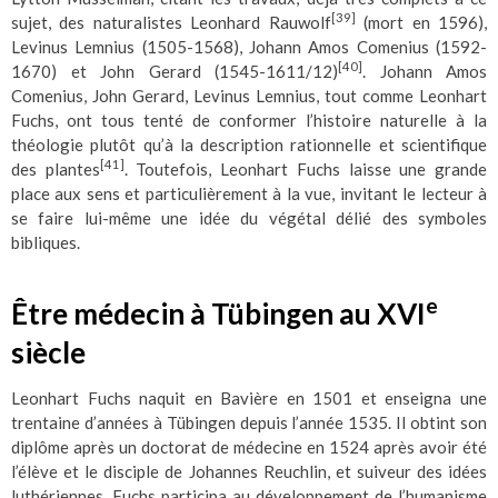
[39]
sujet, des naturalistes Leonhard Rauwolf
(mort en 1596),
Levinus Lemnius (1505-1568), Johann Amos Comenius (1592-
[40]
1670) et John Gerard (1545-1611/12)
. Johann Amos
Comenius, John Gerard, Levinus Lemnius, tout comme Leonhart
Fuchs, ont tous tenté de conformer l’histoire naturelle à la
théologie plutôt qu’à la description rationnelle et scientifique
[41]
des plantes
. Toutefois, Leonhart Fuchs laisse une grande
place aux sens et particulièrement à la vue, invitant le lecteur à
se faire lui-même une idée du végétal délié des symboles
bibliques.
e
Être médecin à Tübingen au XVI
siècle
Leonhart Fuchs naquit en Bavière en 1501 et enseigna une
trentaine d’années à Tübingen depuis l’année 1535. Il obtint son
diplôme après un doctorat de médecine en 1524 après avoir été
l’élève et le disciple de Johannes Reuchlin, et suiveur des idées
luthériennes. Fuchs participa au développement de l’humanisme