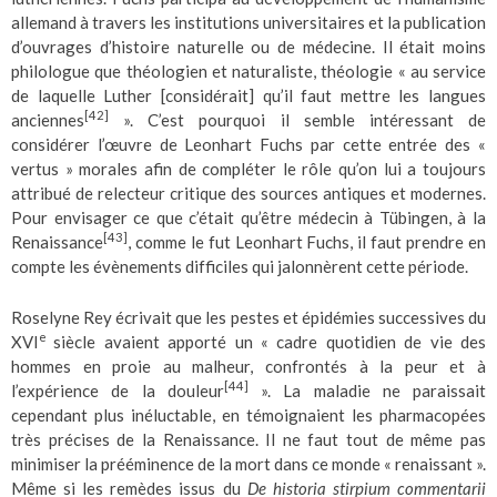
allemand à travers les institutions universitaires et la publication
d’ouvrages d’histoire naturelle ou de médecine. Il était moins
philologue que théologien et naturaliste, théologie « au service
de laquelle Luther [considérait] qu’il faut mettre les langues
[42]
anciennes
». C’est pourquoi il semble intéressant de
considérer l’œuvre de Leonhart Fuchs par cette entrée des «
vertus » morales afin de compléter le rôle qu’on lui a toujours
attribué de relecteur critique des sources antiques et modernes.
Pour envisager ce que c’était qu’être médecin à Tübingen, à la
[43]
Renaissance
, comme le fut Leonhart Fuchs, il faut prendre en
compte les évènements difficiles qui jalonnèrent cette période.
Roselyne Rey écrivait que les pestes et épidémies successives du
e
XVI
siècle avaient apporté un « cadre quotidien de vie des
hommes en proie au malheur, confrontés à la peur et à
[44]
l’expérience de la douleur
». La maladie ne paraissait
cependant plus inéluctable, en témoignaient les pharmacopées
très précises de la Renaissance. Il ne faut tout de même pas
minimiser la prééminence de la mort dans ce monde « renaissant ».
Même si les remèdes issus du
De historia stirpium
commentarii