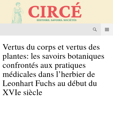
Recherche
Circé. Histoire, Savoirs, Sociétés
Aller
MENU
au
PRINCI
Vertus du corps et vertus des
contenu
plantes: les savoirs botaniques
confrontés aux pratiques
médicales dans l’herbier de
Leonhart Fuchs au début du
XVIe siècle