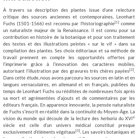
À travers sa description des plantes issue d’une relecture
critique des sources anciennes et contemporaines, Leonhart
[1]
Fuchs (1501-1566) est reconnu par l’historiographie
comme
un naturaliste majeur de la Renaissance. Il est connu pour sa
contribution en histoire de la botanique et pour son traitement
des textes et des illustrations peintes « sur le vif » dans sa
compilation des plantes. Ses choix éditoriaux et sa méthode de
travail prennent en compte les opportunités offertes par
l’imprimerie grâce à l’innovation des caractères mobiles,
[2]
autorisant l’illustration par des gravures très chères payées
.
Dans cette étude, nous avons parcouru les sources en latin et en
langues vernaculaires, en allemand et en français, publiées du
temps de Leonhart Fuchs ou rééditées de nombreuses fois après
sa mort et agrémentées d’ajouts et de commentaires par les
éditeurs français. En apparence innovante, la pensée naturaliste
de Fuchs s’inscrit en réalité dans la continuité du Moyen-Âge. La
e
vision du monde qui découle de la lecture des
herbaria
du XVI
siècle est celle d’un univers médical constitué presque
[3]
exclusivement d’éléments végétaux
. Les savoirs botaniques et