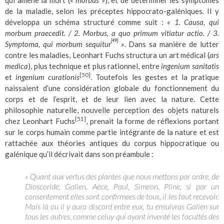
de la maladie, selon les préceptes hippocrato-galéniques. Il y
développa un schéma structuré comme suit :
« 1. Causa, qui
morbum praecedit. / 2. Morbus, a quo primum vitiatur actio. / 3.
[49]
Symptoma, qui morbum sequitur
»
. Dans sa manière de lutter
contre les maladies, Leonhart Fuchs structura un art médical (
ars
medica
), plus technique et plus rationnel, entre
ingenium sanitatis
[50]
et
ingenium curationis
. Toutefois les gestes et la pratique
naissaient d’une considération globale du fonctionnement du
corps et de l’esprit, et de leur lien avec la nature. Cette
philosophie naturelle, nouvelle perception des objets naturels
[51]
chez Leonhart Fuchs
, prenait la forme de réflexions portant
sur le corps humain comme partie intégrante de la nature et est
rattachée aux théories antiques du corpus hippocratique ou
galénique qu’il décrivait dans son préambule :
« Quant aux vertus des plantes que nous mettons par ordre, de
Dioscoride, Galien, Aéce, Paul, Simeon, Pline, si par un
consentement elles sont confirmees de tous, il les faut recevoir.
Mais là ou il y aura discord entre eux, tu ensuivras Galien sur
tous les autres, comme celuy qui ayant inventé les facultés des