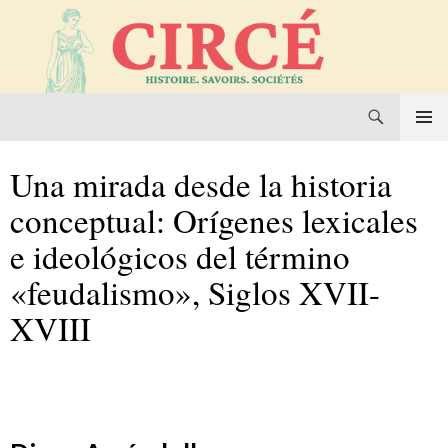
Recherche
Circé. Histoire, Savoirs, Sociétés
Aller
MENU
au
PRINCI
Una mirada desde la historia
contenu
conceptual: Orígenes lexicales
e ideológicos del término
«feudalismo», Siglos XVII-
XVIII