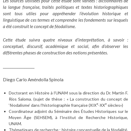
Les sources utilisées pour cette étude sont variées : dictionnaires de
la langue française, traités politiques et textes historiographiques
sont tous utiles pour appréhender l’évolution historique et
linguistique de ces termes et comprendre les fondements sur lesquels
a été construit le concept de féodalisme.
Cette étude suivra quatre niveaux d’interprétation, à savoir :
conceptuel, discursif, académique et social, afin d’observer les
différentes phases de construction des notions présentées.
__________________
Diego Carlo Améndolla Spinola
Doctorant en Histoire à l’UNAM sous la direction du Dr. Martin F.
Rios Saloma. (sujet de thèse : « La construction du concept de
e
e
‘féodalisme’ dans l’historiographie française (XIX
-XX
siècles»)
Coordinateur adjoint du Séminaire des Études Historiques sur le
Moyen Âge (SEHSEM), à l’Institut de Recherche Historique,
UNAM.
Thématiques de recherche : histoire conceptuelle de la féodalité,