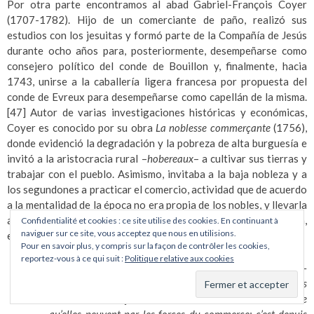
Por otra parte encontramos al abad Gabriel-François Coyer
(1707-1782). Hijo de un comerciante de paño, realizó sus
estudios con los jesuitas y formó parte de la Compañía de Jesús
durante ocho años para, posteriormente, desempeñarse como
consejero político del conde de Bouillon y, finalmente, hacia
1743, unirse a la caballería ligera francesa por propuesta del
conde de Evreux para desempeñarse como capellán de la misma.
[47]
Autor de varias investigaciones históricas y económicas,
Coyer es conocido por su obra
La noblesse commerçante
(1756),
donde evidenció la degradación y la pobreza de alta burguesía e
invitó a la aristocracia rural –
hobereaux
– a cultivar sus tierras y
trabajar con el pueblo. Asimismo, invitaba a la baja nobleza y a
los segundones a practicar el comercio, actividad que de acuerdo
a la mentalidad de la época no era propia de los nobles, y llevarla
a cabo degradaba a la nobleza. Entre las páginas de su obra,
Confidentialité et cookies : ce site utilise des cookies. En continuant à
naviguer sur ce site, vous acceptez que nous en utilisions.
encontramos la siguiente referencia al régimen feudal:
Pour en savoir plus, y compris sur la façon de contrôler les cookies,
reportez-vous à ce qui suit :
Politique relative aux cookies
C’est despuis que le commerce commence à s’anoblir lui-
même dans les idées publiques; c’est depuis que des
Nations commerçantes & rivales nous font sentir tout ce
qu’elles peuvent par les forces du commerce; c’est depuis