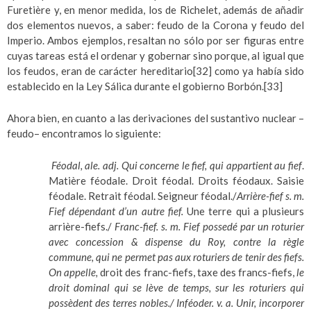
Furetière y, en menor medida, los de Richelet, además de añadir
dos elementos nuevos, a saber: feudo de la Corona y feudo del
Imperio. Ambos ejemplos, resaltan no sólo por ser figuras entre
cuyas tareas está el ordenar y gobernar sino porque, al igual que
los feudos, eran de carácter hereditario
[32]
como ya había sido
establecido en la Ley Sálica durante el gobierno Borbón.
[33]
Ahora bien, en cuanto a las derivaciones del sustantivo nuclear –
feudo– encontramos lo siguiente:
Féodal, ale. adj. Qui concerne le fief, qui appartient au fief
.
Matière féodale. Droit féodal. Droits féodaux. Saisie
féodale. Retrait féodal. Seigneur féodal./
Arrière-fief s. m.
Fief dépendant d’un autre fief.
Une terre qui a plusieurs
arrière-fiefs./
Franc-fief. s. m. Fief possedé par un roturier
avec concession & dispense du Roy, contre la règle
commune, qui ne permet pas aux roturiers de tenir des fiefs.
On appelle,
droit des franc-fiefs, taxe des francs-fiefs,
le
droit dominal qui se lève de temps, sur les roturiers qui
possèdent des terres nobles./ Inféoder. v. a. Unir, incorporer