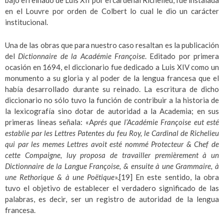
en el Louvre por orden de Colbert lo cual le dio un carácter
institucional.
Una de las obras que para nuestro caso resaltan es la publicación
del
Dictionnaire de la Académie Françoise
. Editado por primera
ocasión en 1694, el diccionario fue dedicado a Luis XIV como un
monumento a su gloria y al poder de la lengua francesa que el
había desarrollado durante su reinado. La escritura de dicho
diccionario no sólo tuvo la función de contribuir a la historia de
la lexicografía sino dotar de autoridad a la Academia; en sus
primeras líneas señala: «A
prés que l’Académie Françoise eut esté
establie par les Lettres Patentes du feu Roy, le Cardinal de Richelieu
qui par les memes Lettres avoit esté nommé Protecteur & Chef de
cette Compaigne, luy proposa de travailler premièrement à un
Dictionnaire de la Langue Françoise, & ensuite à une Grammaire, à
une Rethorique & à une Poëtique
».
[19]
En este sentido, la obra
tuvo el objetivo de establecer el verdadero significado de las
palabras, es decir, ser un registro de autoridad de la lengua
francesa.