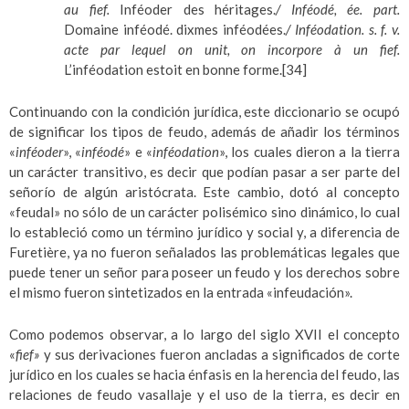
au fief.
Inféoder des héritages.
/ Inféodé, ée. part.
Domaine inféodé. dixmes inféodées.
/ Inféodation. s. f. v.
acte par lequel on unit, on incorpore à un fief.
L’inféodation estoit en bonne forme.
[34]
Continuando con la condición jurídica, este diccionario se ocupó
de significar los tipos de feudo, además de añadir los términos
«
inféoder
», «
inféodé
» e «
inféodation
», los cuales dieron a la tierra
un carácter transitivo, es decir que podían pasar a ser parte del
señorío de algún aristócrata. Este cambio, dotó al concepto
«feudal» no sólo de un carácter polisémico sino dinámico, lo cual
lo estableció como un término jurídico y social y, a diferencia de
Furetière, ya no fueron señalados las problemáticas legales que
puede tener un señor para poseer un feudo y los derechos sobre
el mismo fueron sintetizados en la entrada «infeudación».
Como podemos observar, a lo largo del siglo XVII el concepto
«
fief»
y sus derivaciones fueron ancladas a significados de corte
jurídico en los cuales se hacia énfasis en la herencia del feudo, las
relaciones de feudo vasallaje y el uso de la tierra, es decir en