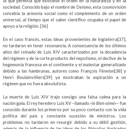
la que permitía que existiese el orden en la naturaleza y en la
sociedad. Conocido bajo el nombre de Deísmo, esta cosmovisión
concebía la armonía social como el complemento de un orden
universal, al tiempo que el saber científico ocupaba el papel de
apoyo a la religión.
[36]
En el caso francés, estas ideas provenientes de Inglaterra
[37]
,
no tardaron en tener resonancia. A consecuencia de los últimos
años del reinado de Luis XIV caracterizados por la decadencia
del régimen y de la corte producto del nepotismo, el declive de la
hegemonía francesa en el continente y el malestar generalizado
debido a las hambrunas, autores como François Fénelon
[38]
y
Henri Boulainvilliers
[39]
ya mostraban la aspiración a un
régimen que no fuera absolutista.
La muerte de Luis XIV trajo consigo una falsa calma para la
nación gala. El rey heredero Luis XV –llamado «
le Bien-aimé
»– fue
conocido durante los primeros por su poco contacto con la vida
política del país y constante sucesión de ministros. Los
problemas no tardaron en resurgir debido a su débil gestión,
además de la influencia de las ideas de los filósofos ilustrados