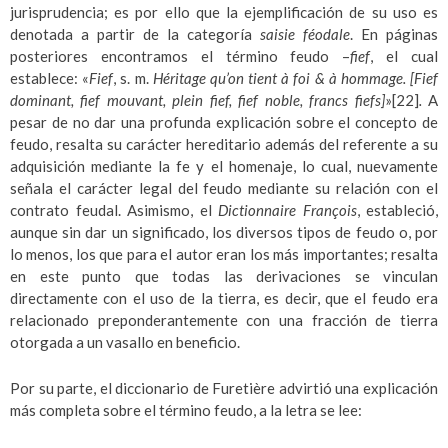
jurisprudencia; es por ello que la ejemplificación de su uso es
denotada a partir de la categoría
saisie féodale
. En páginas
posteriores encontramos el término feudo ­–
fief
, el cual
establece: «
Fief
, s. m.
Héritage qu’on tient à foi & à hommage. [Fief
dominant, fief mouvant, plein fief, fief noble, francs fiefs]
»
[22]
.
A
pesar de no dar una profunda explicación sobre el concepto de
feudo, resalta su carácter hereditario además del referente a su
adquisición mediante la fe y el homenaje, lo cual, nuevamente
señala el carácter legal del feudo mediante su relación con el
contrato feudal. Asimismo, el
Dictionnaire François
, estableció,
aunque sin dar un significado, los diversos tipos de feudo o, por
lo menos, los que para el autor eran los más importantes; resalta
en este punto que todas las derivaciones se vinculan
directamente con el uso de la tierra, es decir, que el feudo era
relacionado preponderantemente con una fracción de tierra
otorgada a un vasallo en beneficio.
Por su parte, el diccionario de Furetière advirtió una explicación
más completa sobre el término feudo, a la letra se lee: