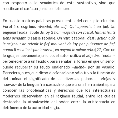
con respecto a la semántica de este sustantivo, sino que
rectifican el carácter jurídico del mismo.
En cuanto a otras palabras provenientes del concepto «feudo»,
Furetière esgrime: «
Féodal, ale. adj. Qui appartient au fief. Un
seigneur
féodal,
faute de foy & hommage de son vassal, fait les fruits
siens pendant la
saisie féodale.
Un retrait
féodal,
c’est l’action qu’a
le seigneur de
retenir le
fief mouvant de luy par puissance de fief,
quand il est aliené par le vassal, en payant le même prix
.»
[27]
Con un
lenguaje nuevamente jurídico, el autor utilizó el adjetivo feudal –
perteneciente a un feudo–, para señalar la forma en que un señor
puede recuperar su feudo enajenado –
aliéné
– por un vasallo.
Pareciera, pues, que dicho diccionario no sólo tuvo la función de
determinar el significado de las diversas palabras –viejas y
nuevas– de la lengua francesa, sino que era una herramienta para
conocer las problemáticas y derechos que los intelectuales
modernos observaban en el régimen feudal, entre los cuales
destacaba la atomización del poder entre la aristocracia en
detrimento de la autoridad regia.