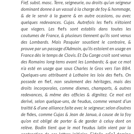
Fief. subst. masc. Terre, seigneurie, ou droits qu’un seigneur
dominant donne à un vassal à la charge de foy & hommage,
& de le servir à la guerre & en autre ocasions, ou avec
quelques redevances. Cujas. Autrefois les
fiefs
n’étoient
que viagers. Les
fiefs
sont establis dans toutes les
coutumes de France, & plusieurs tiennent qu’ils sont venus
des Lombards. Mais Pasquier soustient le contraire, &
prouve par un passage d’Admoin, qu’ils estoient en usage en
France dès le temps de Clovis. Et Du Cange croit sont venus
des Romains long-tems avant les Lombards; & que ce mot
n’a esté en usage que sous Charles le Gros vers l’an 884.
Quelques-uns attribuent à Lothaire les loix des
fiefs
. On
possede en
fief
, non seulement des héritages, mais des
droits incorporales, comme dixmes, champarts, & autres
redevances, & même des officies & dignitez. Ce mot est
derivé, selon quelque-uns, de
feudus
, comme venant d’un
traitté & d’une alliance faite avec le seigneur; selon d’autres
de
fides
, comme Cujas & Jean de Janua, à cause de la foy
qu’on est obligé de porter & de garder à celuy dont on
relève. Bodin tient que le mot
feudus
latin vient par la
contraction de ces lettres initiales,
Fidelis er[o] domine