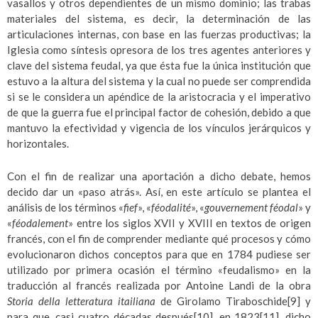
vasallos y otros dependientes de un mismo dominio; las trabas
materiales del sistema, es decir, la determinación de las
articulaciones internas, con base en las fuerzas productivas; la
Iglesia como síntesis opresora de los tres agentes anteriores y
clave del sistema feudal, ya que ésta fue la única institución que
estuvo a la altura del sistema y la cual no puede ser comprendida
si se le considera un apéndice de la aristocracia y el imperativo
de que la guerra fue el principal factor de cohesión, debido a que
mantuvo la efectividad y vigencia de los vínculos jerárquicos y
horizontales.
Con el fin de realizar una aportación a dicho debate, hemos
decido dar un «paso atrás». Así, en este artículo se plantea el
análisis de los términos «
fief
», «
féodalité
», «
gouvernement féodal
» y
«
féodalement
» entre los siglos XVII y XVIII en textos de origen
francés, con el fin de comprender mediante qué procesos y cómo
evolucionaron dichos conceptos para que en 1784 pudiese ser
utilizado por primera ocasión el término «feudalismo» en la
traducción al francés realizada por Antoine Landi de la obra
Storia della letteratura itailiana
de Girolamo Tiraboschide
[9]
y
para que, casi cuatro décadas después
[10]
, en 1823
[11]
, dicho