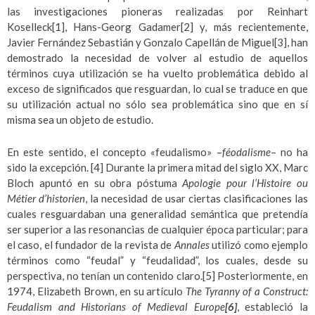
las investigaciones pioneras realizadas por Reinhart
Koselleck
[1]
, Hans-Georg Gadamer
[2]
y, más recientemente,
Javier Fernández Sebastián y Gonzalo Capellán de Miguel
[3]
, han
demostrado la necesidad de volver al estudio de aquellos
términos cuya utilización se ha vuelto problemática debido al
exceso de significados que resguardan, lo cual se traduce en que
su utilización actual no sólo sea problemática sino que en sí
misma sea un objeto de estudio.
En este sentido, el concepto «feudalismo» –
féodalisme
– no ha
sido la excepción.
[4]
Durante la primera mitad del siglo XX, Marc
Bloch apuntó en su obra póstuma
Apologie pour l’Histoire ou
Métier d’historien
, la necesidad de usar ciertas clasificaciones las
cuales resguardaban una generalidad semántica que pretendía
ser superior a las resonancias de cualquier época particular; para
el caso, el fundador de la revista de
Annales
utilizó como ejemplo
términos como “feudal” y “feudalidad”, los cuales, desde su
perspectiva, no tenían un contenido claro.
[5]
Posteriormente, en
1974, Elizabeth Brown, en su artículo
The Tyranny of a Construct:
Feudalism and Historians of Medieval Europe
[6]
, estableció la