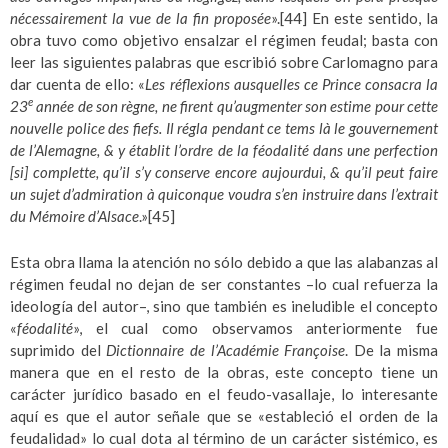
nécessairement la vue de la fin proposée
».
[44]
En este sentido, la
obra tuvo como objetivo ensalzar el régimen feudal; basta con
leer las siguientes palabras que escribió sobre Carlomagno para
dar cuenta de ello: «
Les réflexions ausquelles ce Prince consacra la
e
23
année de son règne, ne firent qu’augmenter son estime pour cette
nouvelle police des fiefs. Il régla pendant ce tems là le gouvernement
de l’Alemagne, & y établit l’ordre de la féodalité dans une perfection
[si] complette, qu’il s’y conserve encore aujourdui, & qu’il peut faire
un sujet d’admiration à quiconque voudra s’en instruire dans l’extrait
du Mémoire d’Alsace
.»
[45]
Esta obra llama la atención no sólo debido a que las alabanzas al
régimen feudal no dejan de ser constantes –lo cual refuerza la
ideología del autor–, sino que también es ineludible el concepto
«
féodalité
», el cual como observamos anteriormente fue
suprimido del
Dictionnaire de l’Académie Françoise
. De la misma
manera que en el resto de la obras, este concepto tiene un
carácter jurídico basado en el feudo-vasallaje, lo interesante
aquí es que el autor señale que se «estableció el orden de la
feudalidad» lo cual dota al término de un carácter sistémico, es