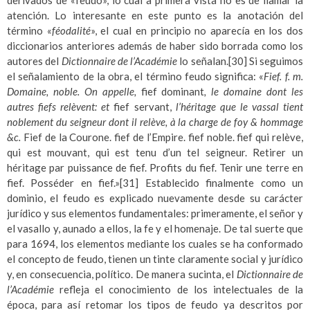
atención. Lo interesante en este punto es la anotación del
término «
féodalité
», el cual en principio no aparecía en los dos
diccionarios anteriores además de haber sido borrada como los
autores del
Dictionnaire de l’Académie
lo señalan.
[30]
Si seguimos
el señalamiento de la obra, el término feudo significa: «
Fief. f. m.
Domaine, noble. On appelle,
fief dominant
, le domaine dont les
autres fiefs relèvent: et
fief servant,
l’héritage que le vassal tient
noblement du seigneur dont il relève, à la charge de foy & hommage
&c.
Fief de la Courone. fief de l’Empire. fief noble. fief qui relève,
qui est mouvant, qui est tenu d’un tel seigneur. Retirer un
héritage par puissance de fief. Profits du fief. Tenir une terre en
fief. Posséder en fief.»
[31]
Establecido finalmente como un
dominio, el feudo es explicado nuevamente desde su carácter
jurídico y sus elementos fundamentales: primeramente, el señor y
el vasallo y, aunado a ellos, la fe y el homenaje. De tal suerte que
para 1694, los elementos mediante los cuales se ha conformado
el concepto de feudo, tienen un tinte claramente social y jurídico
y, en consecuencia, político. De manera sucinta, el
Dictionnaire de
l’Académie
refleja el conocimiento de los intelectuales de la
época, para así retomar los tipos de feudo ya descritos por