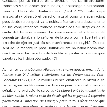
Conocido por su interés en la evolución de las instituciones
francesas y sus ideales profeudales, el politólogo e historiador
francés Henri de Boulainvilliers (1658-1722) –de cepa
aristócrata– observó el derecho natural como una aberración,
pues desde su perspectiva la nobleza francesa era descendiente
de los conquistadores francos establecidos allí después de la
caída del Imperio romano. En consecuencia, el «derecho de
conquista» dotaba a lo señores de la zona con la libertad y el
derecho de ejercer justicia sin interferencia del rey.
[42]
En este
sentido, la monarquía para Boulainvilliers no había hecho más
que trastocar los derechos de la nobleza que desde la monarquía
capeta se les habían otorgado.
[43]
Así, en su obra póstuma
Histoire de l’ancien gouvernement de la
France avec XIV Lettres Historiques sur les Parlements ou État-
Généraux
(1727), Boulainvilliers buscó enaltecer la historia de
las antiguas instituciones de Francia pues, como el mismo lo
señala en el prefacio de su obra: «
La plupart ont abandonné l’idée
du bien public, & même celle du devoir qui les engageoit à repondre
fidellement à l’intention du Prince; & presque tous n’ont donné que
des ouvrages imparfaits ou négligez, dans lesquels on perd presque