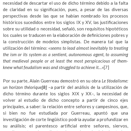
necesidad de descartar el uso de dicho término debido a la falta
de claridad en su significación, pues, a pesar de las diversas
perspectivas desde las que se habían nombrado los procesos
históricos sucedidos entre los siglos IX y XV, las justificaciones
sobre su utilidad o necesidad, señaló, son requisitos hipotéticos
los cuales se traducen en la elaboración de definiciones pobres y
la construcción de modelos simplistas. De manera tal que la
utilización del término: «
seems to lead almost inevitably to treating
the ism or its system as a sentient, autonomous agent, to assuming
that medieval people or at least the most perspicacious of them-
knew what feudalism was and struggled to achieve it…
»
[7]
Por su parte, Alain Guerreau demostró en su obra
Le
féodalisme:
un horizon théorique
[8]
–a partir del análisis de la utilización de
dicho término durante los siglos XIX y XX–, la necesidad de
volver al estudio de dicho concepto a partir de cinco ejes
principales, a saber: la relación entre señores y campesinos, que,
si bien no fue estudiada por Guerreau, apuntó que una
investigación de corte lingüístico podría ayudar a profundizar en
su análisis; el parentesco artificial entre señores, siervos,