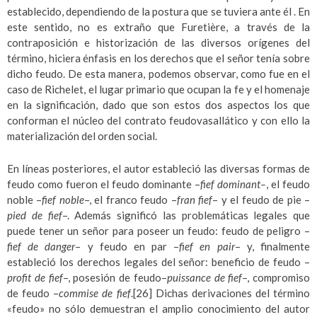
establecido, dependiendo de la postura que se tuviera ante él . En
este sentido, no es extraño que Furetière, a través de la
contraposición e historización de las diversos orígenes del
término, hiciera énfasis en los derechos que el señor tenía sobre
dicho feudo. De esta manera, podemos observar, como fue en el
caso de Richelet, el lugar primario que ocupan la fe y el homenaje
en la significación, dado que son estos dos aspectos los que
conforman el núcleo del contrato feudovasallático y con ello la
materialización del orden social.
En líneas posteriores, el autor estableció las diversas formas de
feudo como fueron el feudo dominante –
fief dominant–
, el feudo
noble –
fief noble
–, el franco feudo –
fran fief
– y el feudo de pie –
pied de fief
–. Además significó las problemáticas legales que
puede tener un señor para poseer un feudo: feudo de peligro –
fief de danger
– y feudo en par –
fief en pair
– y, finalmente
estableció los derechos legales del señor: beneficio de feudo –
profit de fief
–, posesión de feudo–
puissance de fief
–, compromiso
de feudo –
commise de fief
.
[26]
Dichas derivaciones del término
«feudo» no sólo demuestran el amplio conocimiento del autor