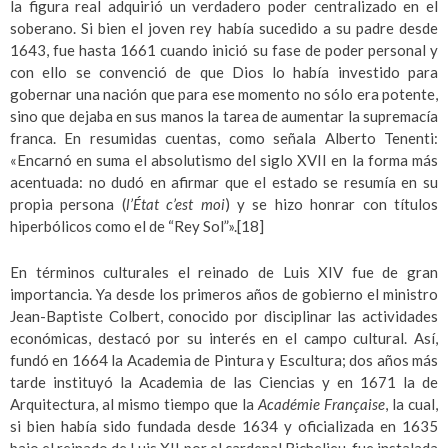
la figura real adquirió un verdadero poder centralizado en el
soberano. Si bien el joven rey había sucedido a su padre desde
1643, fue hasta 1661 cuando inició su fase de poder personal y
con ello se convenció de que Dios lo había investido para
gobernar una nación que para ese momento no sólo era potente,
sino que dejaba en sus manos la tarea de aumentar la supremacía
franca. En resumidas cuentas, como señala Alberto Tenenti:
«Encarnó en suma el absolutismo del siglo XVII en la forma más
acentuada: no dudó en afirmar que el estado se resumía en su
propia persona (
l’État c’est moi
) y se hizo honrar con títulos
hiperbólicos como el de “Rey Sol”».
[18]
En términos culturales el reinado de Luis XIV fue de gran
importancia. Ya desde los primeros años de gobierno el ministro
Jean-Baptiste Colbert, conocido por disciplinar las actividades
económicas, destacó por su interés en el campo cultural. Así,
fundó en 1664 la Academia de Pintura y Escultura; dos años más
tarde instituyó la Academia de las Ciencias y en 1671 la de
Arquitectura, al mismo tiempo que la
Académie Française
, la cual,
si bien había sido fundada desde 1634 y oficializada en 1635
bajo el reinado de Luis XII por el cardenal Richelieu, fue instalada