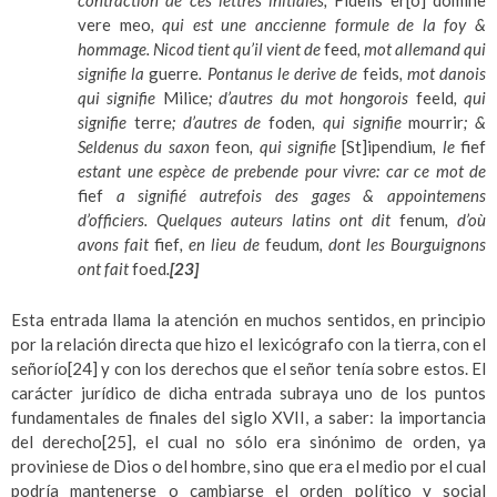
vere meo
, qui est une anccienne formule de la foy &
hommage. Nicod tient qu’il vient de
feed
, mot allemand qui
signifie la
guerre
. Pontanus le derive de
feids
, mot danois
qui signifie
Milice
; d’autres du mot hongorois
feeld
, qui
signifie
terre
; d’autres de
foden
, qui signifie
mourrir
; &
Seldenus du saxon
feon
, qui signifie
[St]ipendium
, le
fief
estant une espèce de prebende pour vivre: car ce mot de
fief
a signifié autrefois des gages & appointemens
d’officiers. Quelques auteurs latins ont dit
fenum
, d’où
avons fait
fief
, en lieu de
feudum
, dont les Bourguignons
ont fait
foed
.
[23]
Esta entrada llama la atención en muchos sentidos, en principio
por la relación directa que hizo el lexicógrafo con la tierra, con el
señorío
[24]
y con los derechos que el señor tenía sobre estos. El
carácter jurídico de dicha entrada subraya uno de los puntos
fundamentales de finales del siglo XVII, a saber: la importancia
del derecho
[25]
, el cual no sólo era sinónimo de orden, ya
proviniese de Dios o del hombre, sino que era el medio por el cual
podría mantenerse o cambiarse el orden político y social