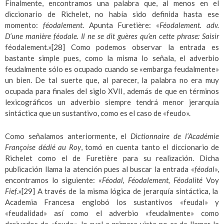
Finalmente, encontramos una palabra que, al menos en el
diccionario de Richelet, no había sido definida hasta ese
momento:
féodalement
. Apunta Furetière: «
Féodalement. adv.
D’une manière féodale. Il ne se dit guères qu’en cette phrase: Saisir
féodalement.»
[28]
Como podemos observar la entrada es
bastante simple pues, como la misma lo señala, el adverbio
feudalmente sólo es ocupado cuando se «embarga feudalmente»
un bien. De tal suerte que, al parecer, la palabra no era muy
ocupada para finales del siglo XVII, además de que en términos
lexicográficos un adverbio siempre tendrá menor jerarquía
sintáctica que un sustantivo, como es el caso de «feudo».
Como señalamos anteriormente, el
Dictionnaire de l’Académie
Françoise dédié au Roy
, tomó en cuenta tanto el diccionario de
Richelet como el de Furetière para su realización. Dicha
publicación llama la atención pues al buscar la entrada «
féodal
»,
encontramos lo siguiente: «
Féodal, Féodalement, Féodalité
Voy
Fief
.»
[29]
A través de la misma lógica de jerarquía sintáctica, la
Academia Francesa englobó los sustantivos «feudal» y
«feudalidad» así como el adverbio «feudalmente» como
derivados de «feudo», lo cual a primera vista no es de llamar la