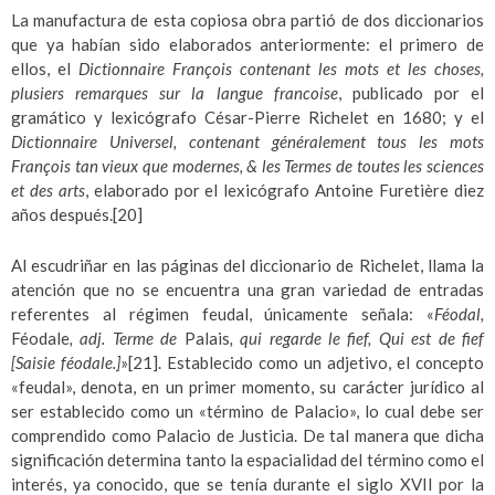
La manufactura de esta copiosa obra partió de dos diccionarios
que ya habían sido elaborados anteriormente: el primero de
ellos, el
Dictionnaire François contenant les mots et les choses,
plusiers remarques sur la langue francoise
, publicado por el
gramático y lexicógrafo César-Pierre Richelet en 1680; y el
Dictionnaire Universel, contenant généralement tous les mots
François tan vieux que modernes, & les Termes de toutes les sciences
et des arts
, elaborado por el lexicógrafo Antoine Furetière diez
años después.
[20]
Al escudriñar en las páginas del diccionario de Richelet, llama la
atención que no se encuentra una gran variedad de entradas
referentes al régimen feudal, únicamente señala: «
Féodal,
Féodale
, adj. Terme de
Palais
, qui regarde le fief, Qui est de fief
[Saisie féodale.]
»
[21]
. Establecido como un adjetivo, el concepto
«feudal», denota, en un primer momento, su carácter jurídico al
ser establecido como un «término de Palacio», lo cual debe ser
comprendido como Palacio de Justicia. De tal manera que dicha
significación determina tanto la espacialidad del término como el
interés, ya conocido, que se tenía durante el siglo XVII por la