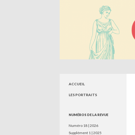
Recherche
Circé. Histoire, Savoirs, So
Revue de jeunes chercheurs en sciences
humaines
ACCUEIL
LES PORTRAITS
NUMÉROS DE LA REVUE
Numéro 18 | 2026
Supplément 1 | 2025