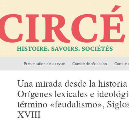
Aller au contenu
ciétés
Présentation de la revue
Comité de rédaction
Comité s
Una mirada desde la historia
Orígenes lexicales e ideológi
término «feudalismo», Siglo
XVIII