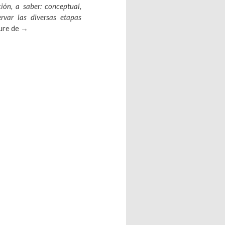
ción, a saber: conceptual,
rvar las diversas etapas
Una mirada desde la historia conceptual: Orígenes lexicales e
ture de
→