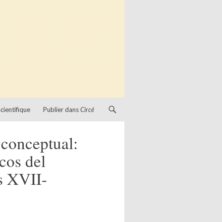
cientifique
Publier dans
Circé
 conceptual:
cos del
s XVII-