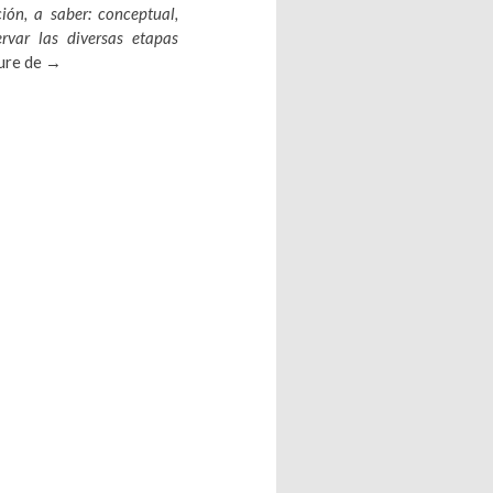
ción, a saber: conceptual,
rvar las diversas etapas
Una mirada desde la historia conceptual: Orígenes lexicales e
ture de
→