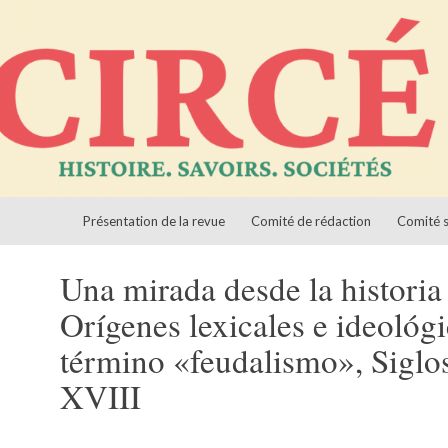
Aller au contenu
ciétés
Présentation de la revue
Comité de rédaction
Comité s
Una mirada desde la historia
Orígenes lexicales e ideológi
término «feudalismo», Siglo
XVIII