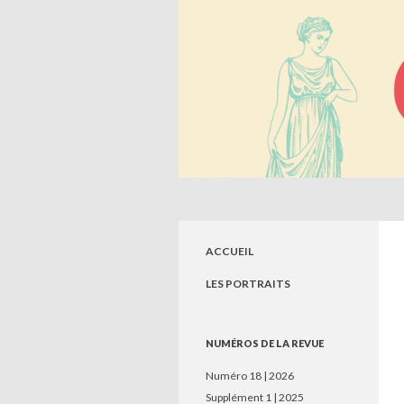
Recherche
Circé. Histoire, Savoirs, So
Revue de jeunes chercheurs en sciences
humaines
ACCUEIL
LES PORTRAITS
NUMÉROS DE LA REVUE
Numéro 18 | 2026
Supplément 1 | 2025