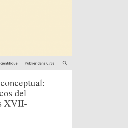
cientifique
Publier dans
Circé
 conceptual:
cos del
s XVII-