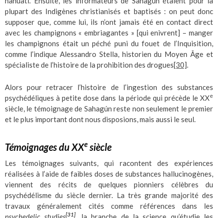
nahuatl. Ensuite, les informateurs de Sahagún étaient pour la
plupart des Indigènes christianisés et baptisés : on peut donc
supposer que, comme lui, ils n’ont jamais été en contact direct
avec les champignons « embriagantes » [qui enivrent] – manger
les champignons était un péché puni du fouet de l’Inquisition,
comme l’indique Alessandro Stella, historien du Moyen Âge et
spécialiste de l’histoire de la prohibition des drogues
[30]
.
Alors pour retracer l’histoire de l’ingestion des substances
e
psychédéliques à petite dose dans la période qui précède le XX
siècle, le témoignage de Sahagún reste non seulement le premier
et le plus important dont nous disposions, mais aussi le seul.
e
Témoignages du XX
siècle
Les témoignages suivants, qui racontent des expériences
réalisées à l’aide de faibles doses de substances hallucinogènes,
viennent des récits de quelques pionniers célèbres du
psychédélisme du siècle dernier. La très grande majorité des
travaux généralement cités comme références dans les
[31]
psychedelic studies
, la branche de la science qu’étudie les