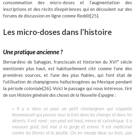
consommation des micro-doses et l’augmentation des
inscriptions et des récits d’expériences qui en découlent sur des
forums de discussion en ligne comme Reddit
[25]
.
Les micro-doses dans l’histoire
Une pratique ancienne ?
e
Bernardino de Sahagún, franciscain et historien du XVI
siècle
mentionén plus haut, est habituellement cité comme l’une des
premières sources, et l’une des plus fiables, qui font état de
l’utilisation de champignons hallucinogènes au Mexique pendant
la période coloniale
[26]
. Voici le passage qui nous intéresse, tiré
de son
Histoire générale des choses de la Nouvelle-Espagne
:
« Il y a dans ce pays un petit champignon qui s’appelle
teonanacatl qui pousse sous le foin dans les champs et dans les
déserts. Il est rond ; son pied est haut, mince et cylindrique. Il a
mauvais goût, fait mal à la gorge et enivre. Il est médicinal
contre les fièvres et la goutte. On en mange deux ou trois, pas