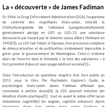
La « découverte » de James Fadiman
En 1966, la Drug Enforcement Administration (DEA), l’organisme
de contrôle des stupéfiants états-unien, interdit le
Diéthyllysergamide (de l’allemand
Lysergsäurediethylamid
,
généralement abrégé en LSD ou LSD-25, une substance
découverte par hasard par le chimiste suisse Albert Hofmann en
1943
[2]
). La LSD fait l’objet, à l’époque, d’un processus complexe
de démocratisation et de politisation, évidemment impossible à
gérer pour le gouvernement de Washington. Celui-ci ordonne
alors de l’inscrire dans le Schedule I, la liste des substances « à
fort potentiel d’abus et sans usage médical reconnu
[3]
».
Dans l’introduction du quinzième chapitre d’un livre publié en
2011 sous le titre
The Psychedelic Explorer’s Guide
, le
psychologue états-unien James Fadiman affirmait que,
consommé à petites doses
[4]
, la LSD
pourrait entraîner des
bénefices d’ordre psychique
[5]
,
tout en ayant le même effet qu’un
stimulateur cognitif
[6]
(en anglais,
cognitive enhancer
). Après
l’ingestion d’une très petite dose, selon Fadiman, le