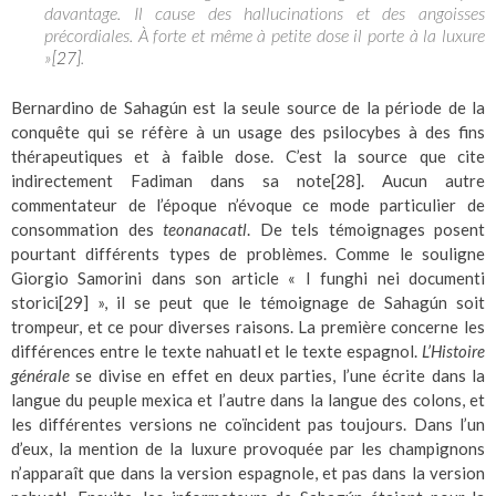
davantage. Il cause des hallucinations et des angoisses
précordiales. À forte et même à petite dose il porte à la luxure
»
.
[27]
Bernardino de Sahagún est la seule source de la période de la
conquête qui se réfère à un usage des psilocybes à des fins
thérapeutiques et à faible dose. C’est la source que cite
indirectement Fadiman dans sa note
[28]
. Aucun autre
commentateur de l’époque n’évoque ce mode particulier de
consommation des
teonanacatl
. De tels témoignages posent
pourtant différents types de problèmes. Comme le souligne
Giorgio Samorini dans son article « I funghi nei documenti
storici
[29]
», il se peut que le témoignage de Sahagún soit
trompeur, et ce pour diverses raisons. La première concerne les
différences entre le texte nahuatl et le texte espagnol.
L’Histoire
générale
se divise en effet en deux parties, l’une écrite dans la
langue du peuple mexica et l’autre dans la langue des colons, et
les différentes versions ne coïncident pas toujours. Dans l’un
d’eux, la mention de la luxure provoquée par les champignons
n’apparaît que dans la version espagnole, et pas dans la version