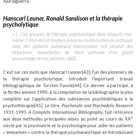
Ajuriaguerra.
Hanscarl Leuner, Ronald Sandison et la thérapie
psycholytique
« […] les groupes de thérapie psycholytique dans lesquels moi-
même (1960-86) et d’autres avons eu l’autorisation de pratiquer
avec des patients autrement inaccessibles ont produit des
réductions importantes de l’état perturbé d’un grand
pourcentage de ces patients »
.
[42]
C’est sur ces mots que Hanscarl Leuner
[43]
, l’un des pionniers de
la thérapie psycholytique, introduit l’important travail
bibliographique de Torsten Passie
[44]
. Ce dernier a participé, à
la fin des années 1990, à la compilation de la bibliographie la plus
complète sur l’application des substances psychédéliques à la
psychothérapie
[45]
. Le titre,
Psycholytic and Psychedelic Research
1931-1995. A Complete International Bibliography
, fait référence
e
aux deux méthodes principales mises au point au cours du XX
siècle par la psychiatrie et la psychologie pour aider les patients
« immunisés » contre la thérapie psychanalytique en introduisant