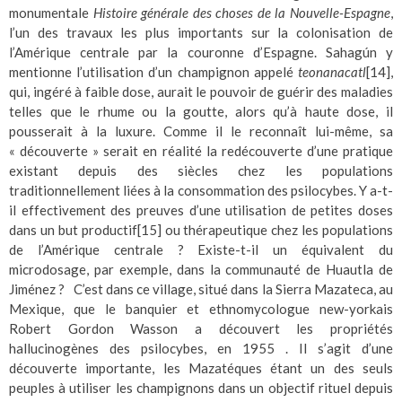
monumentale
Histoire générale des choses de la Nouvelle-Espagne
,
l’un des travaux les plus importants sur la colonisation de
l’Amérique centrale par la couronne d’Espagne. Sahagún y
mentionne l’utilisation d’un champignon appelé
teonanacatl
[14]
,
qui, ingéré à faible dose, aurait le pouvoir de guérir des maladies
telles que le rhume ou la goutte, alors qu’à haute dose, il
pousserait à la luxure. Comme il le reconnaît lui-même, sa
« découverte » serait en réalité la redécouverte d’une pratique
existant depuis des siècles chez les populations
traditionnellement liées à la consommation des psilocybes. Y a-t-
il effectivement des preuves d’une utilisation de petites doses
dans un but productif
[15]
ou thérapeutique chez les populations
de l’Amérique centrale ? Existe-t-il un équivalent du
microdosage, par exemple, dans la communauté de Huautla de
Jiménez ? C’est dans ce village, situé dans la Sierra Mazateca, au
Mexique, que le banquier et ethnomycologue new-yorkais
Robert Gordon Wasson a découvert les propriétés
hallucinogènes des psilocybes, en 1955 . Il s’agit d’une
découverte importante, les Mazatéques étant un des seuls
peuples à utiliser les champignons dans un objectif rituel depuis