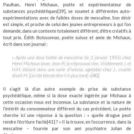
Paulhan, Henri Michaux, poète et expérimentateur de
substances psychédéliques
[39]
, se soumet à différentes auto-
expérimentations avec de faibles doses de mescaline. Son désir
est simple, et proche de celui des jeunes entrepreneurs à qui l’on
demande, dans un contexte totalement différent, d’être créatifs à
tout prix. Édith Boissonnas, poète suisse et amie de Michaux,
écrit dans son journal :
« Après une dose faible de mescaline (le 2 janvier 1955) chez
Henri Michaux (avec Jean P.) je n’éprouvai rien. Visiblement J. et
H.M. étaient dans une sorte d’ivresse, agréable chez J., cruelle
disait M. (j’ai été blessé dira-t-il plus tard) »
.
[40]
Il s’agit là d’un autre exemple de prise de substance
psychédélique, même si la dose exacte ingérée par Michaux à
cette occasion nous est inconnue. La substance et la nature de
l’intérêt du consommateur diffèrent du cas précédent. Le poète
cherche ici une réponse à la question : « quelle drogue peut
rendre l’écriture facile
[41]
? » Il la trouve, en l’occurrence, dans la
mescaline – fournie par son ami psychiatre Julian de