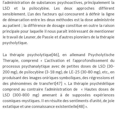
l’administration de substances psychoactives, principalement la
LSD et la psilocybine. Les deux approches diffèrent
sensiblement. L’un des facteurs qui concourent à définir la ligne
de démarcation entre les deux méthodes est la dose administrée
au patient ; la différence de dosage constitue en outre la raison
principale pour laquelle il nous paraît intéressant de mentionner
le travail de Leuner, de Passie et d’autres pionniers de la thérapie
psycholytique.
La thérapie psycholytique
[46]
, en allemand Psycholytische
Therapie, comprend « L’activation et l’approfondissement du
processus psychanalytique avec de petites doses de LSD (30-
200 mg), de psilocybine (3-18 mg), de LE-25 (30-80 mg), etc., en
produisant des images oniriques symboliques, des régressions et
des phénomènes de transfert
[47]
». La thérapie psychédélique
comprend au contraire l’administration de « Hautes doses de
LSD (300-800 mg) amenant à de supposées expériences
cosmiques-mystiques. Il en résulte des sentiments d’unité, de joie
extatique et une connaissance existentielle
[48]
».