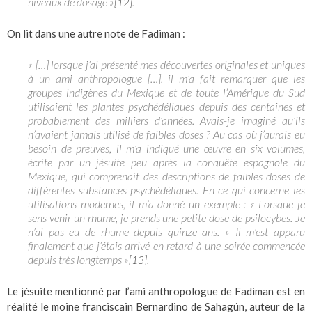
niveaux de dosage »
.
[12]
On lit dans une autre note de Fadiman :
« […] lorsque j’ai présenté mes découvertes originales et uniques
à un ami anthropologue […], il m’a fait remarquer que les
groupes indigènes du Mexique et de toute l’Amérique du Sud
utilisaient les plantes psychédéliques depuis des centaines et
probablement des milliers d’années. Avais-je imaginé qu’ils
n’avaient jamais utilisé de faibles doses ? Au cas où j’aurais eu
besoin de preuves, il m’a indiqué une œuvre en six volumes,
écrite par un jésuite peu après la conquête espagnole du
Mexique, qui comprenait des descriptions de faibles doses de
différentes substances psychédéliques. En ce qui concerne les
utilisations modernes, il m’a donné un exemple : « Lorsque je
sens venir un rhume, je prends une petite dose de psilocybes. Je
n’ai pas eu de rhume depuis quinze ans. » Il m’est apparu
finalement que j’étais arrivé en retard à une soirée commencée
depuis très longtemps »
.
[13]
Le jésuite mentionné par l’ami anthropologue de Fadiman est en
réalité le moine franciscain Bernardino de Sahagún, auteur de la