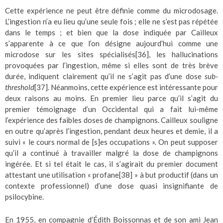
Cette expérience ne peut être définie comme du microdosage.
L’ingestion n’a eu lieu qu’une seule fois ; elle ne s’est pas répétée
dans le temps ; et bien que la dose indiquée par Cailleux
s’apparente à ce que l’on désigne aujourd’hui comme une
microdose sur les sites spécialisés
[36]
, les hallucinations
provoquées par l’ingestion, même si elles sont de très brève
durée, indiquent clairement qu’il ne s’agit pas d’une dose
sub-
threshold
[37]
. Néanmoins, cette expérience est intéressante pour
deux raisons au moins. En premier lieu parce qu’il s’agit du
premier témoignage d’un Occidental qui a fait lui-même
l’expérience des faibles doses de champignons. Cailleux souligne
en outre qu’après l’ingestion, pendant deux heures et demie, il a
suivi « le cours normal de [s]es occupations ». On peut supposer
qu’il a continué à travailler malgré la dose de champignons
ingérée. Et si tel était le cas, il s’agirait du premier document
attestant une utilisation « profane
[38]
» à but productif (dans un
contexte professionnel) d’une dose quasi insignifiante de
psilocybine.
En 1955, en compagnie d’Édith Boissonnas et de son ami Jean