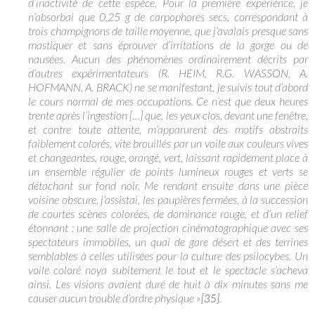
d’inactivité de cette espèce. Pour la première expérience, je
n’absorbai que 0,25 g de carpophores secs, correspondant à
trois champignons de taille moyenne, que j’avalais presque sans
mastiquer et sans éprouver d’irritations de la gorge ou de
nausées. Aucun des phénomènes ordinairement décrits par
d’autres expérimentateurs (R. HEIM, R.G. WASSON, A.
HOFMANN, A. BRACK) ne se manifestant, je suivis tout d’abord
le cours normal de mes occupations. Ce n’est que deux heures
trente après l’ingestion […] que, les yeux clos, devant une fenêtre,
et contre toute attente, m’apparurent des motifs abstraits
faiblement colorés, vite brouillés par un voile aux couleurs vives
et changeantes, rouge, orangé, vert, laissant rapidement place à
un ensemble régulier de points lumineux rouges et verts se
détachant sur fond noir. Me rendant ensuite dans une pièce
voisine obscure, j’assistai, les paupières fermées, à la succession
de courtes scènes colorées, de dominance rouge, et d’un relief
étonnant : une salle de projection cinématographique avec ses
spectateurs immobiles, un quai de gare désert et des terrines
semblables à celles utilisées pour la culture des psilocybes. Un
voile coloré noya subitement le tout et le spectacle s’acheva
ainsi. Les visions avaient duré de huit à dix minutes sans me
causer aucun trouble d’ordre physique »
.
[35]