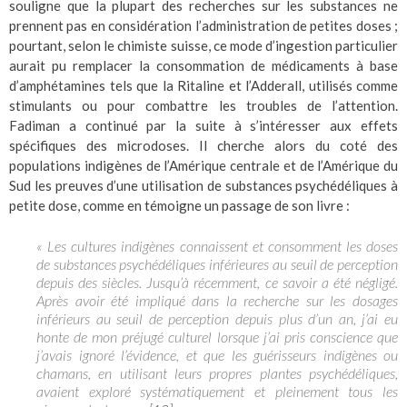
souligne que la plupart des recherches sur les substances ne
prennent pas en considération l’administration de petites doses ;
pourtant, selon le chimiste suisse, ce mode d’ingestion particulier
aurait pu remplacer la consommation de médicaments à base
d’amphétamines tels que la Ritaline et l’Adderall, utilisés comme
stimulants ou pour combattre les troubles de l’attention.
Fadiman a continué par la suite à s’intéresser aux effets
spécifiques des microdoses. Il cherche alors du coté des
populations indigènes de l’Amérique centrale et de l’Amérique du
Sud les preuves d’une utilisation de substances psychédéliques à
petite dose, comme en témoigne un passage de son livre :
« Les cultures indigènes connaissent et consomment les doses
de substances psychédéliques inférieures au seuil de perception
depuis des siècles. Jusqu’à récemment, ce savoir a été négligé.
Après avoir été impliqué dans la recherche sur les dosages
inférieurs au seuil de perception depuis plus d’un an, j’ai eu
honte de mon préjugé culturel lorsque j’ai pris conscience que
j’avais ignoré l’évidence, et que les guérisseurs indigènes ou
chamans, en utilisant leurs propres plantes psychédéliques,
avaient exploré systématiquement et pleinement tous les