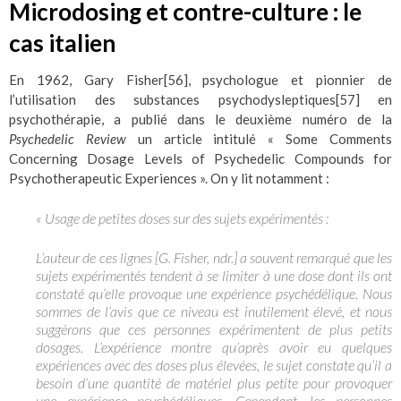
Microdosing et contre-culture : le
cas italien
En 1962, Gary Fisher
[56]
, psychologue et pionnier de
l’utilisation des substances psychodysleptiques
[57]
en
psychothérapie, a publié dans le deuxième numéro de la
Psychedelic Review
un article intitulé « Some Comments
Concerning Dosage Levels of Psychedelic Compounds for
Psychotherapeutic Experiences ». On y lit notamment :
« Usage de petites doses sur des sujets expérimentés :
L’auteur de ces lignes [G. Fisher, ndr.] a souvent remarqué que les
sujets expérimentés tendent à se limiter à une dose dont ils ont
constaté qu’elle provoque une expérience psychédélique. Nous
sommes de l’avis que ce niveau est inutilement élevé, et nous
suggérons que ces personnes expérimentent de plus petits
dosages. L’expérience montre qu’après avoir eu quelques
expériences avec des doses plus élevées, le sujet constate qu’il a
besoin d’une quantité de matériel plus petite pour provoquer
une expérience psychédéliques. Cependant, les personnes