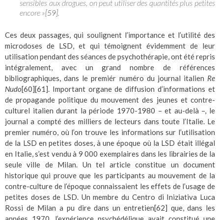
sensibles aux drogues, on peut utiliser des quantités plus petites
encore »
.
[59]
Ces deux passages, qui soulignent l’importance et l’utilité des
microdoses de LSD, et qui témoignent évidemment de leur
utilisation pendant des séances de psychothérapie, ont été repris
intégralement, avec un grand nombre de références
bibliographiques, dans le premiér numéro du journal italien
Re
Nudo
[60]
[61]
. Important organe de diffusion d’informations et
de propagande politique du mouvement des jeunes et contre-
culturel italien durant la période 1970-1980 – et au-delà –, le
journal a compté des milliers de lecteurs dans toute l’Italie. Le
premier numéro, où l’on trouve les informations sur l’utilisation
de la LSD en petites doses, à une époque où la LSD était illégal
en Italie, s’est vendu à 9 000 exemplaires dans les librairies de la
seule ville de Milan. Un tel article constitue un document
historique qui prouve que les participants au mouvement de la
contre-culture de l’époque connaissaient les effets de l’usage de
petites doses de LSD. Un membre du Centro di Iniziativa Luca
Rossi de Milan a pu dire dans un entretien
[62]
que, dans les
années 1970, l’expérience psychédélique avait constitué une