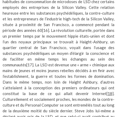
habitudes de consommation de microdoses de LSD chez certains
employés des entreprises de la Silicon Valley. Cette relation
heureuse entre les substances psychédéliques, la contre-culture
et les entrepreneurs de l’industrie high-tech de la Silicon Valley,
située à proximité de San Francisco, a commencé pendant la
période des années 60
[16]
. La révolution culturelle, portée dans
un premier temps par le mouvement hippie états-unien et dont
l’un des noyaux principaux se trouvait à Haight-Ashbury, un
quartier central de San Francisco, voyait dans l’usage des
substances psychédéliques un moyen d’élargir la conscience et
de faciliter en même temps les échanges au sein des
communautés
[17]
. La LSD est devenue une « arme » chimique aux
mains de jeunes et moins jeunes rebelles décidés à en finir avec
l’establishment, la guerre et toutes les formes de domination.
Dans le même temps, non loin de Haight Ashbury, d’autres
s’attelaient à la conception des premiers ordinateurs qui ont
constitué la base de ce qui allait devenir Internet
[18]
.
Culturellement et socialement proches, les mondes de la contre-
culture et du Personal Computer se sont entremêlés tout au long
de la deuxième moitié du siècle dernier. Steve Jobs lui-même a
déclaré avoir pris de la LSD, et que celui-ci avait contribué au