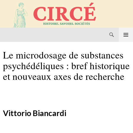
Recherche
Circé. Histoire, Savoirs, Sociétés
Aller
MENU
au
PRINCI
Le microdosage de substances
contenu
psychédéliques : bref historique
et nouveaux axes de recherche
Vittorio Biancardi