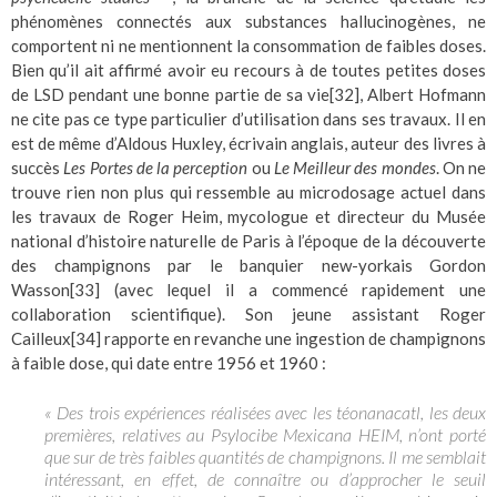
phénomènes connectés aux substances hallucinogènes, ne
comportent ni ne mentionnent la consommation de faibles doses.
Bien qu’il ait affirmé avoir eu recours à de toutes petites doses
de LSD pendant une bonne partie de sa vie
[32]
, Albert Hofmann
ne cite pas ce type particulier d’utilisation dans ses travaux. Il en
est de même d’Aldous Huxley, écrivain anglais, auteur des livres à
succès
Les Portes de la perception
ou
Le Meilleur des mondes
. On ne
trouve rien non plus qui ressemble au microdosage actuel dans
les travaux de Roger Heim, mycologue et directeur du Musée
national d’histoire naturelle de Paris à l’époque de la découverte
des champignons par le banquier new-yorkais Gordon
Wasson
[33]
(avec lequel il a commencé rapidement une
collaboration scientifique). Son jeune assistant Roger
Cailleux
[34]
rapporte en revanche une ingestion de champignons
à faible dose, qui date entre 1956 et 1960 :
« Des trois expériences réalisées avec les téonanacatl, les deux
premières, relatives au Psylocibe Mexicana HEIM, n’ont porté
que sur de très faibles quantités de champignons. Il me semblait
intéressant, en effet, de connaître ou d’approcher le seuil