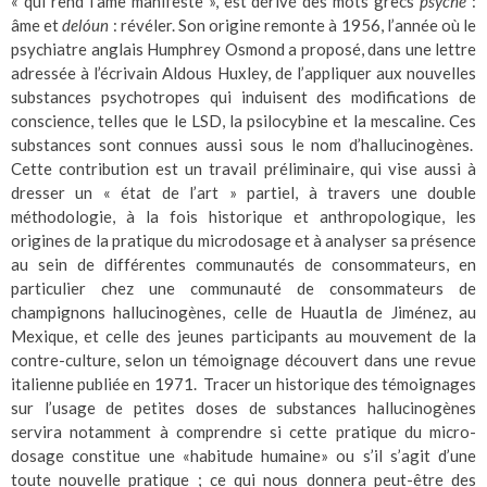
« qui rend l’âme manifeste », est dérivé des mots grecs
psyché
:
âme et
delóun
: révéler. Son origine remonte à 1956, l’année où le
psychiatre anglais Humphrey Osmond a proposé, dans une lettre
adressée à l’écrivain Aldous Huxley, de l’appliquer aux nouvelles
substances psychotropes qui induisent des modifications de
conscience, telles que le LSD, la psilocybine et la mescaline. Ces
substances sont connues aussi sous le nom d’hallucinogènes.
Cette contribution est un travail préliminaire, qui vise aussi à
dresser un « état de l’art » partiel, à travers une double
méthodologie, à la fois historique et anthropologique, les
origines de la pratique du microdosage et à analyser sa présence
au sein de différentes communautés de consommateurs, en
particulier chez une communauté de consommateurs de
champignons hallucinogènes, celle de Huautla de Jiménez, au
Mexique, et celle des jeunes participants au mouvement de la
contre-culture, selon un témoignage découvert dans une revue
italienne publiée en 1971. Tracer un historique des témoignages
sur l’usage de petites doses de substances hallucinogènes
servira notamment à comprendre si cette pratique du micro-
dosage constitue une «habitude humaine» ou s’il s’agit d’une
toute nouvelle pratique ; ce qui nous donnera peut-être des