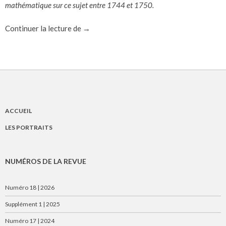
mathématique sur ce sujet entre 1744 et 1750.
Entre algèbre et géométrie : la question d
Continuer la lecture de
→
ACCUEIL
LES PORTRAITS
NUMÉROS DE LA REVUE
Numéro 18 | 2026
Supplément 1 | 2025
Numéro 17 | 2024