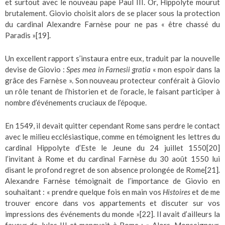
et surtout avec le nouveau pape Paul III. Or, Hippolyte mourut
brutalement. Giovio choisit alors de se placer sous la protection
du cardinal Alexandre Farnèse pour ne pas « être chassé du
Paradis »
[19]
.
Un excellent rapport s’instaura entre eux, traduit par la nouvelle
devise de Giovio :
Spes mea in Farnesii gratia
« mon espoir dans la
grâce des Farnèse ». Son nouveau protecteur conférait à Giovio
un rôle tenant de l’historien et de l’oracle, le faisant participer à
nombre d’événements cruciaux de l’époque.
En 1549, il devait quitter cependant Rome sans perdre le contact
avec le milieu ecclésiastique, comme en témoignent les lettres du
cardinal Hippolyte d’Este le Jeune du 24 juillet 1550
[20]
l’invitant à Rome et du cardinal Farnèse du 30 août 1550 lui
disant le profond regret de son absence prolongée de Rome
[21]
.
Alexandre Farnèse témoignait de l’importance de Giovio en
souhaitant : « prendre quelque fois en main vos
Histoires
et de me
trouver encore dans vos appartements et discuter sur vos
impressions des événements du monde »
[22]
. Il avait d’ailleurs la
faveur de Jules III et manquait à Rome : « Alors, Monseigneur,