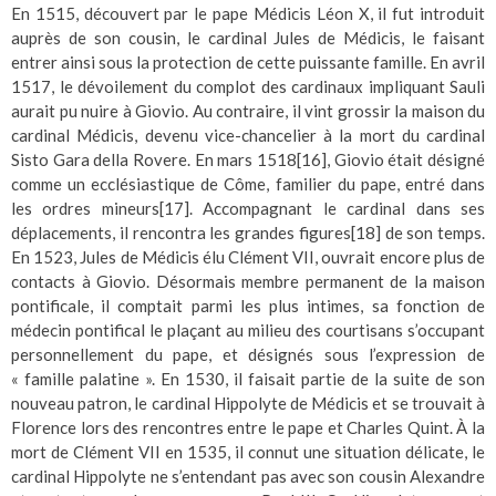
En 1515, découvert par le pape Médicis Léon X, il fut introduit
auprès de son cousin, le cardinal Jules de Médicis, le faisant
entrer ainsi sous la protection de cette puissante famille. En avril
1517, le dévoilement du complot des cardinaux impliquant Sauli
aurait pu nuire à Giovio. Au contraire, il vint grossir la maison du
cardinal Médicis, devenu vice-chancelier à la mort du cardinal
Sisto Gara della Rovere. En mars 1518
[16]
, Giovio était désigné
comme un ecclésiastique de Côme, familier du pape, entré dans
les ordres mineurs
[17]
. Accompagnant le cardinal dans ses
déplacements, il rencontra les grandes figures
[18]
de son temps.
En 1523, Jules de Médicis élu Clément VII, ouvrait encore plus de
contacts à Giovio. Désormais membre permanent de la maison
pontificale, il comptait parmi les plus intimes, sa fonction de
médecin pontifical le plaçant au milieu des courtisans s’occupant
personnellement du pape, et désignés sous l’expression de
« famille palatine ». En 1530, il faisait partie de la suite de son
nouveau patron, le cardinal Hippolyte de Médicis et se trouvait à
Florence lors des rencontres entre le pape et Charles Quint. À la
mort de Clément VII en 1535, il connut une situation délicate, le
cardinal Hippolyte ne s’entendant pas avec son cousin Alexandre