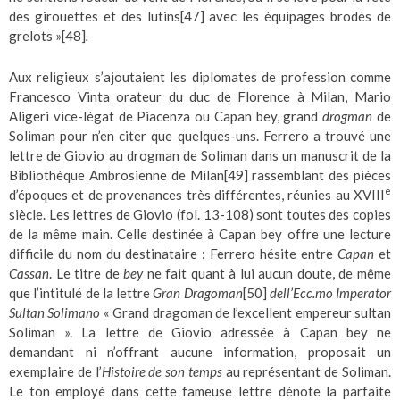
des girouettes et des lutins
[47]
avec les équipages brodés de
grelots »
[48]
.
Aux religieux s’ajoutaient les diplomates de profession comme
Francesco Vinta orateur du duc de Florence à Milan, Mario
Aligeri vice-légat de Piacenza ou Capan bey, grand
drogman
de
Soliman pour n’en citer que quelques-uns. Ferrero a trouvé une
lettre de Giovio au drogman de Soliman dans un manuscrit de la
Bibliothèque Ambrosienne de Milan
[49]
rassemblant des pièces
e
d’époques et de provenances très différentes, réunies au XVIII
siècle. Les lettres de Giovio (fol. 13-108) sont toutes des copies
de la même main. Celle destinée à Capan bey offre une lecture
difficile du nom du destinataire : Ferrero hésite entre
Capan
et
Cassan
. Le titre de
bey
ne fait quant à lui aucun doute, de même
que l’intitulé de la lettre
Gran Dragoman
[50]
dell’Ecc.mo Imperator
Sultan Solimano
« Grand dragoman de l’excellent empereur sultan
Soliman ». La lettre de Giovio adressée à Capan bey ne
demandant ni n’offrant aucune information, proposait un
exemplaire de l’
Histoire de son temps
au représentant de Soliman.
Le ton employé dans cette fameuse lettre dénote la parfaite