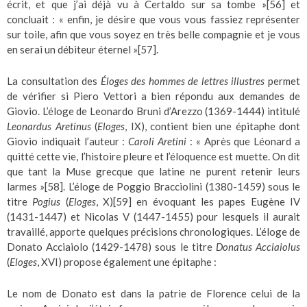
écrit, et que j’ai déjà vu à Certaldo sur sa tombe »
[56]
et
concluait : « enfin, je désire que vous vous fassiez représenter
sur toile, afin que vous soyez en très belle compagnie et je vous
en serai un débiteur éternel »
[57]
.
La consultation des
Éloges des hommes de lettres illustres
permet
de vérifier si Piero Vettori a bien répondu aux demandes de
Giovio. L’éloge de Leonardo Bruni d’Arezzo (1369-1444) intitulé
Leonardus Aretinus
(
Eloges
, IX), contient bien une épitaphe dont
Giovio indiquait l’auteur :
Caroli Aretini
: « Après que Léonard a
quitté cette vie, l’histoire pleure et l’éloquence est muette. On dit
que tant la Muse grecque que latine ne purent retenir leurs
larmes »
[58]
. L’éloge de Poggio Bracciolini (1380-1459) sous le
titre
Pogius
(
Eloges
, X)
[59]
en évoquant les papes Eugène IV
(1431-1447) et Nicolas V (1447-1455) pour lesquels il aurait
travaillé, apporte quelques précisions chronologiques. L’éloge de
Donato Acciaiolo (1429-1478) sous le titre
Donatus Acciaiolus
(
Eloges
, XVI) propose également une épitaphe :
Le nom de Donato est dans la patrie de Florence celui de la