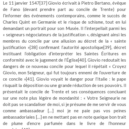
Le 11 janvier 1547
[37]
Giovio écrivait à Pietro Bertano, évêque
de Fano (devant prendre part au concile de Trente) pour
l’informer des événements contemporains, comme le succès de
Charles Quint en Germanie et le risque de schisme, tout en lui
demandant un portrait pour son Musée. Il l’interpellait parmi les
« seigneurs négociateurs de la justification », désignant ainsi les
membres du concile par une allusion au décret de la « sainte
justification »
[38]
confirmant l’autorité apostolique
[39]
, décret
instituant l’obligation d’interpréter les Saintes Écritures en
conformité avec le jugement de l’Église
[40]
. Giovio redoutait les
dangers de ce nouveau concile pour lequel il répétait « Croyez
Giovio, mon Seigneur, qui fut toujours ennemi de l’ouverture de
ce concile »
[41]
. Giovio voyait le danger pour l’Italie : le pape
risquait la déposition ou une grande réduction de ses pouvoirs. Il
présentait le concile de Trente et ses conséquences concluant
sur une note plus légère de mondanité : « Votre Seigneurie ne
doit pas se scandaliser de moi, si je présume de me servir de vous
comme ambassadeur […] moi je ne paie pas vos peines
ambassadoriales […] en ne mettant pas en note quelque bon trait
de plume d’encre parfumée dans le livre de l’honneur