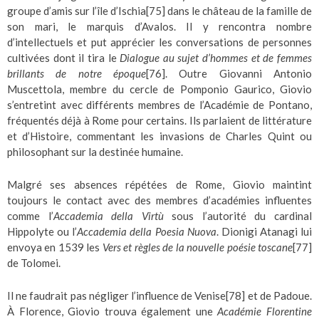
groupe d’amis sur l’île d’Ischia
[75]
dans le château de la famille de
son mari, le marquis d’Avalos. Il y rencontra nombre
d’intellectuels et put apprécier les conversations de personnes
cultivées dont il tira le
Dialogue au sujet d’hommes et de femmes
brillants de notre époque
[76]
. Outre Giovanni Antonio
Muscettola, membre du cercle de Pomponio Gaurico, Giovio
s’entretint avec différents membres de l’Académie de Pontano,
fréquentés déjà à Rome pour certains. Ils parlaient de littérature
et d’Histoire, commentant les invasions de Charles Quint ou
philosophant sur la destinée humaine.
Malgré ses absences répétées de Rome, Giovio maintint
toujours le contact avec des membres d’académies influentes
comme l’
Accademia della Virtù
sous l’autorité du cardinal
Hippolyte ou l’
Accademia della Poesia Nuova
. Dionigi Atanagi lui
envoya en 1539 les
Vers et règles de la nouvelle poésie toscane
[77]
de Tolomei.
Il ne faudrait pas négliger l’influence de Venise
[78]
et de Padoue.
À Florence, Giovio trouva également une
Académie Florentine