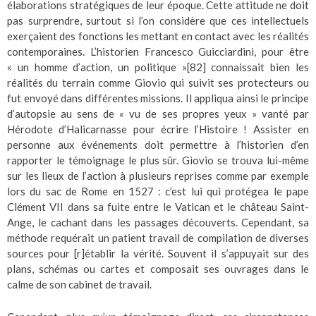
élaborations stratégiques de leur époque. Cette attitude ne doit
pas surprendre, surtout si l’on considère que ces intellectuels
exerçaient des fonctions les mettant en contact avec les réalités
contemporaines. L’historien Francesco Guicciardini, pour être
« un homme d’action, un politique »
[82]
connaissait bien les
réalités du terrain comme Giovio qui suivit ses protecteurs ou
fut envoyé dans différentes missions. Il appliqua ainsi le principe
d’autopsie au sens de « vu de ses propres yeux » vanté par
Hérodote d’Halicarnasse pour écrire l’Histoire ! Assister en
personne aux événements doit permettre à l’historien d’en
rapporter le témoignage le plus sûr. Giovio se trouva lui-même
sur les lieux de l’action à plusieurs reprises comme par exemple
lors du sac de Rome en 1527 : c’est lui qui protégea le pape
Clément VII dans sa fuite entre le Vatican et le château Saint-
Ange, le cachant dans les passages découverts. Cependant, sa
méthode requérait un patient travail de compilation de diverses
sources pour [r]établir la vérité. Souvent il s’appuyait sur des
plans, schémas ou cartes et composait ses ouvrages dans le
calme de son cabinet de travail.