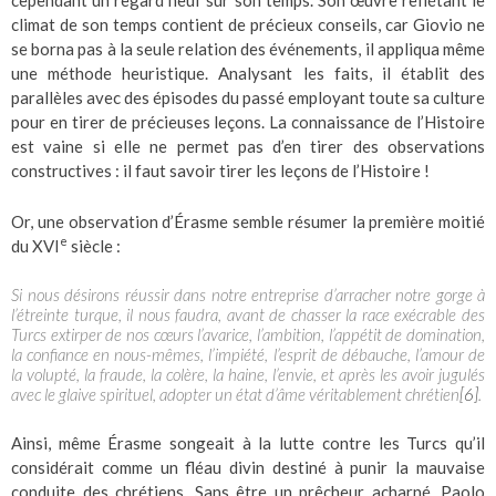
climat de son temps contient de précieux conseils, car Giovio ne
se borna pas à la seule relation des événements, il appliqua même
une méthode heuristique. Analysant les faits, il établit des
parallèles avec des épisodes du passé employant toute sa culture
pour en tirer de précieuses leçons. La connaissance de l’Histoire
est vaine si elle ne permet pas d’en tirer des observations
constructives : il faut savoir tirer les leçons de l’Histoire !
Or, une observation d’Érasme semble résumer la première moitié
e
du XVI
siècle :
Si nous désirons réussir dans notre entreprise d’arracher notre gorge à
l’étreinte turque, il nous faudra, avant de chasser la race exécrable des
Turcs extirper de nos cœurs l’avarice, l’ambition, l’appétit de domination,
la confiance en nous-mêmes, l’impiété, l’esprit de débauche, l’amour de
la volupté, la fraude, la colère, la haine, l’envie, et après les avoir jugulés
avec le glaive spirituel, adopter un état d’âme véritablement chrétien
[6]
.
Ainsi, même Érasme songeait à la lutte contre les Turcs qu’il
considérait comme un fléau divin destiné à punir la mauvaise
conduite des chrétiens. Sans être un prêcheur acharné, Paolo