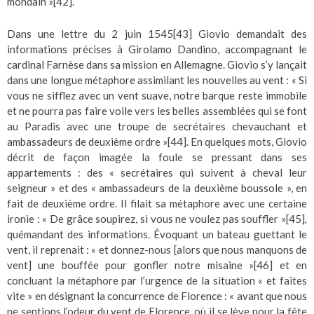
mondain »
[42]
.
Dans une lettre du 2 juin 1545
[43]
Giovio demandait des
informations précises à Girolamo Dandino, accompagnant le
cardinal Farnèse dans sa mission en Allemagne. Giovio s’y lançait
dans une longue métaphore assimilant les nouvelles au vent : « Si
vous ne sifflez avec un vent suave, notre barque reste immobile
et ne pourra pas faire voile vers les belles assemblées qui se font
au Paradis avec une troupe de secrétaires chevauchant et
ambassadeurs de deuxième ordre »
[44]
. En quelques mots, Giovio
décrit de façon imagée la foule se pressant dans ses
appartements : des « secrétaires qui suivent à cheval leur
seigneur » et des « ambassadeurs de la deuxième boussole », en
fait de deuxième ordre. Il filait sa métaphore avec une certaine
ironie : « De grâce soupirez, si vous ne voulez pas souffler »
[45]
,
quémandant des informations. Évoquant un bateau guettant le
vent, il reprenait : « et donnez-nous [alors que nous manquons de
vent] une bouffée pour gonfler notre misaine »
[46]
et en
concluant la métaphore par l’urgence de la situation « et faites
vite » en désignant la concurrence de Florence : « avant que nous
ne sentions l’odeur du vent de Florence, où il se lève pour la fête