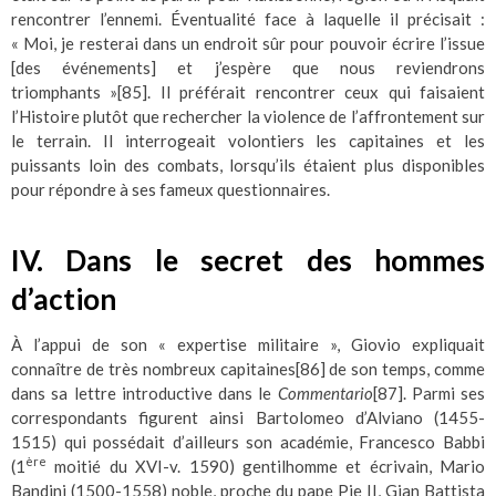
rencontrer l’ennemi. Éventualité face à laquelle il précisait :
« Moi, je resterai dans un endroit sûr pour pouvoir écrire l’issue
[des événements] et j’espère que nous reviendrons
triomphants »
[85]
. Il préférait rencontrer ceux qui faisaient
l’Histoire plutôt que rechercher la violence de l’affrontement sur
le terrain. Il interrogeait volontiers les capitaines et les
puissants loin des combats, lorsqu’ils étaient plus disponibles
pour répondre à ses fameux questionnaires.
IV. Dans le secret des hommes
d’action
À l’appui de son « expertise militaire », Giovio expliquait
connaître de très nombreux capitaines
[86]
de son temps, comme
dans sa lettre introductive dans le
Commentario
[87]
. Parmi ses
correspondants figurent ainsi Bartolomeo d’Alviano (1455-
1515) qui possédait d’ailleurs son académie, Francesco Babbi
ère
(1
moitié du XVI-v. 1590) gentilhomme et écrivain, Mario
Bandini (1500-1558) noble, proche du pape Pie II, Gian Battista