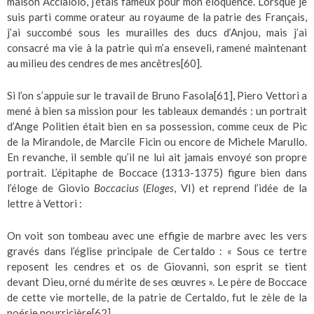
maison Acciaiolo, j’étais fameux pour mon éloquence. Lorsque je
suis parti comme orateur au royaume de la patrie des Français,
j’ai succombé sous les murailles des ducs d’Anjou, mais j’ai
consacré ma vie à la patrie qui m’a enseveli, ramené maintenant
au milieu des cendres de mes ancêtres
[60]
.
Si l’on s’appuie sur le travail de Bruno Fasola
[61]
, Piero Vettori a
mené à bien sa mission pour les tableaux demandés : un portrait
d’Ange Politien était bien en sa possession, comme ceux de Pic
de la Mirandole, de Marcile Ficin ou encore de Michele Marullo.
En revanche, il semble qu’il ne lui ait jamais envoyé son propre
portrait. L’épitaphe de Boccace (1313-1375) figure bien dans
l’éloge de Giovio
Boccacius
(
Eloges
, VI) et reprend l’idée de la
lettre à Vettori :
On voit son tombeau avec une effigie de marbre avec les vers
gravés dans l’église principale de Certaldo : « Sous ce tertre
reposent les cendres et os de Giovanni, son esprit se tient
devant Dieu, orné du mérite de ses œuvres ». Le père de Boccace
de cette vie mortelle, de la patrie de Certaldo, fut le zèle de la
poésie nourricière
[62]
.