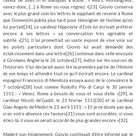
venez-donc, […] à Rome où vous régnez »
[23]
. Giovio conserva
avec le plus grand soin les lettres le suppliant de revenir à Rome
que Domenichi publia plus tard pour témoigner de l’estime qu’on
lui portait
[24]
. Le cardinal Hippolyte d’Este lui écrivait préférer
encore à ses lettres « sa conversation très agréable et
subtile »
[25]
. Il lui promettait un vaste exposé de vive voix sur
les points particuliers dont Giovio lui avait demandé des
éclaircissement dans une lettre
[26]
contenue dans celle envoyée
à Girolamo Angleria le 26 octobre
[27]
, indice sur les sources de
l’historien. Il lui déclarait aussi lire la première partie de l’
Histoire
de son temps
et attendre tout ce qu’il écrirait encore. Le cardinal
espagnol Francesco di Mendoza essaya aussi de le convaincre le
7 octobre
[28]
tout comme Rodolfo Pio di Carpi le 30 janvier
1551 : « Venez, Rome a besoin de vous et vous d’elle »
[29]
, le
cardinal Nicolò de’Gaddi, le 21 février 1551
[30]
et le cardinal
Gian Angelo de’Medici le 23 avril 1551 : « Et je ne doute pas que,
si en votre absence ces faveurs
[31]
vous sont accordées, si vous
étiez-là, il vous en serait accordé de plus grandes encore »
[32]
.
Malgré son éloignement, Giovio continuait d’être informé par le