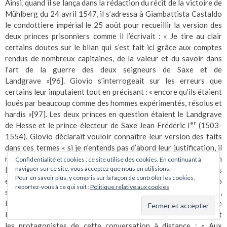
Ainsi, quand il se lança dans la rédaction du récit de la victoire de
Mühlberg du 24 avril 1547, il s’adressa à Giambattista Castaldo
le condottiere impérial le 25 août pour recueillir la version des
deux princes prisonniers comme il l’écrivait : « Je tire au clair
certains doutes sur le bilan qui s’est fait ici grâce aux comptes
rendus de nombreux capitaines, de la valeur et du savoir dans
l’art de la guerre des deux seigneurs de Saxe et de
Landgrave »
[96]
. Giovio s’interrogeait sur les erreurs que
certains leur imputaient tout en précisant : « encore qu’ils étaient
loués par beaucoup comme des hommes expérimentés, résolus et
hardis »
[97]
. Les deux princes en question étaient le Landgrave
er
de Hesse et le prince-électeur de Saxe Jean Frédéric I
(1503-
1554). Giovio déclarait vouloir connaître leur version des faits
dans ces termes « si je n’entends pas d’abord leur justification, il
ne serait pas honnête que j’envoie à la mémoire de la postérité en
Confidentialité et cookies : ce site utilise des cookies. En continuant à
naviguer sur ce site, vous acceptez que nous en utilisions.
l’écrivant témérairement »
[98]
. La lettre qu’il leur adressa nous
Pour en savoir plus, y compris sur la façon de contrôler les cookies,
est heureusement conservée et a été publiée par G. G. Ferrero
reportez-vous à ce qui suit :
Politique relative aux cookies
sous le titre : « À Jean Frédéric, duc de Saxe et à Philippe,
Landgrave de Hesse »
[99]
. L’introduction très formelle de cette
lettre datée du 29 août 1547 rédigée en latin désigne clairement
les protagonistes de cette conversation à distance : « Aux