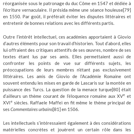
réorganisée sous le patronage du duc Côme en 1547 et dédiée à
l’écriture vernaculaire. Il présida même une séance houleuse
[79]
en 1550. Par goût, il préférait éviter les disputes littéraires et
entretenir de bonnes relations avec les différents partis.
Outre l’intérêt intellectuel, ces académies apportaient à Giovio
d’autres éléments pour son travail d’historien. Tout d’abord, elles
lui offraient des critiques attentifs de ses œuvres, nombre de ses
textes étant lus par ses amis. Elles permettaient aussi de
confronter les points de vue sur différents sujets, les
préoccupations de leurs membres n’étant pas exclusivement
littéraires. Les amis de Giovio de l’Académie Romaine ont
souvent entendu les mises en garde de Lascaris sur la montée en
puissance des Turcs. La question de la menace turque
[80]
était
e
d’ailleurs un thème courant de l’éloquence romaine aux XV
et
e
XVI
siècles. Raffaele Maffei en fit même le thème principal de
ses
Commentaires urbains
[81]
en 1506.
Les intellectuels s’intéressaient également à des considérations
matérielles concrètes et jouèrent un certain rôle dans les