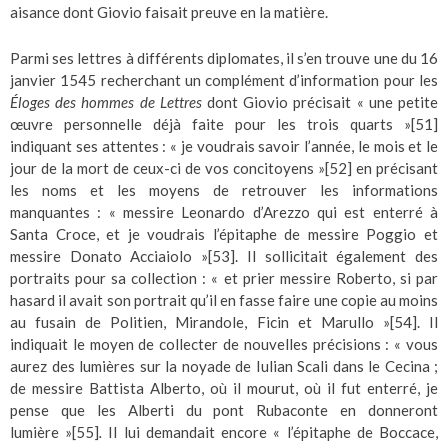
aisance dont Giovio faisait preuve en la matière.
Parmi ses lettres à différents diplomates, il s’en trouve une du 16
janvier 1545 recherchant un complément d’information pour les
Éloges des hommes de Lettres
dont Giovio précisait « une petite
œuvre personnelle déjà faite pour les trois quarts »
[51]
indiquant ses attentes : « je voudrais savoir l’année, le mois et le
jour de la mort de ceux-ci de vos concitoyens »
[52]
en précisant
les noms et les moyens de retrouver les informations
manquantes : « messire Leonardo d’Arezzo qui est enterré à
Santa Croce, et je voudrais l’épitaphe de messire Poggio et
messire Donato Acciaiolo »
[53]
. Il sollicitait également des
portraits pour sa collection : « et prier messire Roberto, si par
hasard il avait son portrait qu’il en fasse faire une copie au moins
au fusain de Politien, Mirandole, Ficin et Marullo »
[54]
. Il
indiquait le moyen de collecter de nouvelles précisions : « vous
aurez des lumières sur la noyade de Iulian Scali dans le Cecina ;
de messire Battista Alberto, où il mourut, où il fut enterré, je
pense que les Alberti du pont Rubaconte en donneront
lumière »
[55]
.
Il lui demandait encore « l’épitaphe de Boccace,