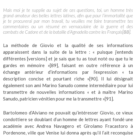
Mais moi je te supplie au sujet de ces questions, toi, un homme très
grand amateur des belles lettres latines, afin que pour l’immortalité que
je te procurerai par mon travail, tu veuilles me faire transmettre tes
commentaires ou un résumé en vernaculaire de la guerre et des
combats de Cadore et de la bataille d’Agnadello contre les Français
[88]
.
La méthode de Giovio et la qualité de ses informations
apparaissent dans la suite de la lettre : « puisque j’entends
différentes [versions] et je sais que tu as tout noté ou que tu le
gardes en mémoire »
[89]
, faisant en outre référence à un
échange antérieur d’informations par l’expression « ta
description concise et pourtant riche »
[90]
. Il lui désignait
également son ami Marino Sanudo comme intermédiaire pour lui
transmettre de nouvelles informations « et à maître Marino
Sanudo, patricien vénitien pour me la transmettre »
[91]
.
Bartolomeo d’Alviano ne pouvait qu’intéresser Giovio, ce vieux
condottiere se doublant d’un homme de lettres ayant fondé une
académie avec Andrea Navagero et Girolamo Fracastoro à
Pordenone, ville que Venise lui donna après qu’il l’ait reconquise