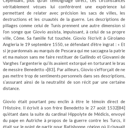
Cependant, plus qu’un témoignage direct, ces circonstances
véritablement vécues lui conférèrent une expérience lui
permettant de relater avec précision les sacs de villes, les
destructions et les cruautés de la guerre. Les descriptions de
pillages comme celui de Tunis prennent une autre dimension si
l’on songe que Giovio assista, impuissant, à celui de sa propre
ville, Côme. Sa famille fut touchée. Giovio l’écrivit à Girolamo
Angleria le 19 septembre 1550, se défendant d’être ingrat : « Et
si je pardonnais au marquis de Pescara qui me saccagea la patrie
et ma maison sans me faire restituer de Gallindo et Giovanni de
Varghes l’argenterie qu’ils avaient extorqué en torturant le bras
de messire Benedetto »
[83]
. Par ailleurs, Giovio s’efforçait de ne
pas mettre trop de sentiments personnels dans ses descriptions,
s’assurant ainsi de la neutralité de son récit par une certaine
distance.
Giovio était pourtant peu enclin à être le témoin direct de
l’Histoire. Il écrivit à son frère Benedetto le 27 août 1532
[84]
qu’étant dans la suite du cardinal Hippolyte de Médicis, envoyé
du pape en Autriche à propos de la guerre contre les Turcs, il
était sur le point de partir pour Ratisbonne, région où il risquait