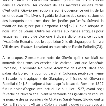
dans sa carrière. Au contact de ses membres érudits férus
d’Antiquité, Giovio perfectionna son éloquence, ce qui fit de lui
un « nouveau Tite Live ». Il goûta le charme des conversations et
des banquets nocturnes dans les jardins parfumés. Suivant la
tradition inaugurée par Pomponio Leto
[72]
, Giovio adopta le
nom latin de
Jouius
. Outre les visites aux ruines antiques pour
lesquelles il servit de cicérone à divers diplomates, ce fut par
l’Académie Romaine que le pape Léon X le distingua pour le livre
VIII de ses
Histoires
, lui valant un quatrain de Blosio Palladio
[73]
.
À ce propos, Zimmermann note de Giovio qu’il « semblait se
mouvoir dans tous les cercles : le Vatican, l’antique Académie
Romaine, la brillante Nouvelle Académie de Giberti dans son
palais du Borgo, la cour du cardinal Colonna, peut-être même
« l’académie tragique » de Giangiorgio Trissino et Giovanni
Rucellai »
[74]
. Son séjour à Ischia après le sac de Rome en 1527
fut un point d’orgue intellectuel. Le 6 Juillet 1527, ayant reçu
l’évêché de Nocera et suivant la demande des geôliers de réduire
le nombre des prisonniers du Château Saint-Ange, Giovio quitta
Rome. Il rejoignit Vittoria Colonna ayant trouvé refuge avec un