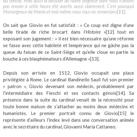
du concile, mais aussi la décision de Notre Seigneur dont nous n’avions
pas encore à cette heure été avertis aussi clairement. C’est pourquoi
Monseigneur de Monte et moi-même nous vous en remercions
[11]
.
On sait que Giovio en fut satisfait : « Ce coup est digne d’une
belle tirade de riche brocart dans l’
Histoire
»
[12]
tout en
exposant son jugement : « il est bien nécessaire qu’une réforme
se fasse avec cette habileté et tempérance qui ne gâche pas la
queue du faisan de ce Saint-Siège et qu’elle cloue en partie la
bouche à ces blasphémateurs d’Allemagne »
[13]
.
Depuis son arrivée en 1512, Giovio occupait une place
privilégiée à Rome. Le cardinal Bandinello Sauli fut son premier
« patron », Giovio devenant son médecin, probablement par
l’intermédiaire des Fieschi et ses contacts génois
[14]
. Sa
présence dans la suite du cardinal venait de la nécessité pour
toute bonne maison de s’attacher au moins deux médecins et
humanistes. Le premier portrait connu de Giovio
[15]
le
représente d’ailleurs l’index levé dans une conversation animée
avec le secrétaire du cardinal, Giovanni Maria Cattaneo.