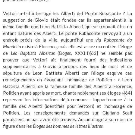
Vettori a-t-il interrogé les Alberti del Ponte Rubaconte ? La
suggestion de Giovio était fondée car ils appartenaient à la
même famille que Leon Battista Alberti, qui se trouvait être un
enfant naturel des Alberti. Le ponte Rubaconte renvoyait à un
endroit précis de la ville, aujourd’hui une
via Rubaconte da
Mandello
existe à Florence, mais elle est assez excentrée. L’éloge
de
Leo Baptista Albertus
(
Eloges
, XXXIII)
[63]
ne semble pas
prouver que Vettori ait finalement fourni des indications
supplémentaires à Giovio à propos des lieux de mort et de
sépulture de Leon Battista Alberti car l’éloge esquive ces
renseignements en évoquant l’hommage de Politien : « Leon
Battista Alberti, de la fameuse famille des Alberti à Florence,
Politien ayant appris sa mort, chanta noblement ses éloges »
[64]
reprenant les informations déjà connues : l’appartenance à la
famille des Alberti (identifiés pour Vettori) et l’hommage de
Politien. Les renseignements demandés sur Giuliano Scali
paraissent ne pas avoir été trouvés. Aucun éloge à son nom ne
figure dans les
Éloges des hommes de lettres illustres.