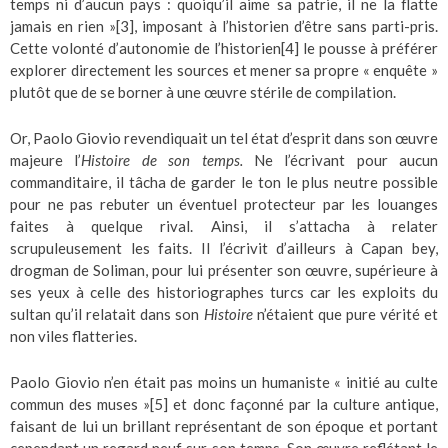
temps ni d’aucun pays : quoiqu’il aime sa patrie, il ne la flatte
jamais en rien »
[3]
, imposant à l’historien d’être sans parti-pris.
Cette volonté d’autonomie de l’historien
[4]
le pousse à préférer
explorer directement les sources et mener sa propre « enquête »
plutôt que de se borner à une œuvre stérile de compilation.
Or, Paolo Giovio revendiquait un tel état d’esprit dans son œuvre
majeure l’
Histoire de son temps.
Ne l’écrivant pour aucun
commanditaire, il tâcha de garder le ton le plus neutre possible
pour ne pas rebuter un éventuel protecteur par les louanges
faites à quelque rival. Ainsi, il s’attacha à relater
scrupuleusement les faits. Il l’écrivit d’ailleurs à Capan bey,
drogman de Soliman, pour lui présenter son œuvre, supérieure à
ses yeux à celle des historiographes turcs car les exploits du
sultan qu’il relatait dans son
Histoire
n’étaient que pure vérité et
non viles flatteries.
Paolo Giovio n’en était pas moins un humaniste « initié au culte
commun des muses »
[5]
et donc façonné par la culture antique,
faisant de lui un brillant représentant de son époque et portant
cependant un regard neuf sur son temps. Son œuvre reflétant le