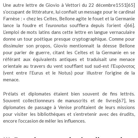
Une autre lettre de Giovio à Vettori du 22 décembre1551
[65]
s’occupant de littérature, lui confiait un message pour le cardinal
Farnèse : « chez les Celtes, Bellone agite le fouet et la Germanie
lance la foudre et l’
euronotus
soufflera depuis l’orient »
[66]
.
L’emploi de mots latins dans cette lettre en langue vernaculaire
donne un tour poétique presque cryptographique. Comme pour
dissimuler son propos, Giovio mentionnait la déesse Bellone
pour parler de guerre, citant les Celtes et la Germanie en se
référant aux équivalents antiques et traduisait une menace
orientale au travers du vent soufflant sud sud-est l’Ευρόνοτος
(vent entre l’Eurus et le Notus) pour illustrer l’origine de la
menace.
Prélats et diplomates étaient bien souvent de fins lettrés.
Souvent collectionneurs de manuscrits et de livres
[67]
, les
diplomates de passage à Venise profitaient de leurs missions
pour visiter les bibliothèques et s’entretenir avec des érudits,
encore l’occasion de mêler les influences.