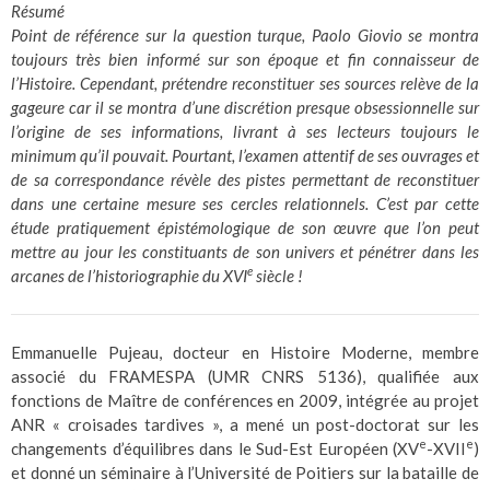
Résumé
Point de référence sur la question turque, Paolo Giovio se montra
toujours très bien informé sur son époque et fin connaisseur de
l’Histoire. Cependant, prétendre reconstituer ses sources relève de la
gageure car il se montra d’une discrétion presque obsessionnelle sur
l’origine de ses informations, livrant à ses lecteurs toujours le
minimum qu’il pouvait. Pourtant, l’examen attentif de ses ouvrages et
de sa correspondance révèle des pistes permettant de reconstituer
dans une certaine mesure ses cercles relationnels. C’est par cette
étude pratiquement épistémologique de son œuvre que l’on peut
mettre au jour les constituants de son univers et pénétrer dans les
e
arcanes de l’historiographie du XVI
siècle !
Emmanuelle Pujeau, docteur en Histoire Moderne, membre
associé du FRAMESPA (UMR CNRS 5136), qualifiée aux
fonctions de Maître de conférences en 2009, intégrée au projet
ANR « croisades tardives », a mené un post-doctorat sur les
e
e
changements d’équilibres dans le Sud-Est Européen (XV
-XVII
)
et donné un séminaire à l’Université de Poitiers sur la bataille de