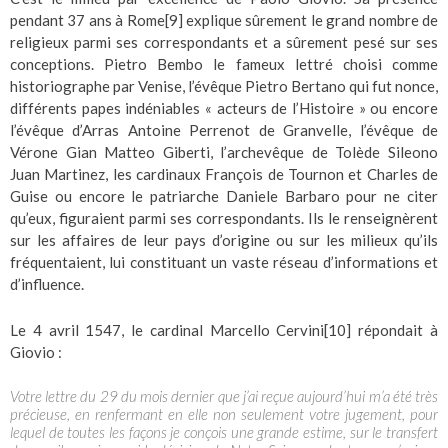
pendant 37 ans à Rome
[9]
explique sûrement le grand nombre de
religieux parmi ses correspondants et a sûrement pesé sur ses
conceptions. Pietro Bembo le fameux lettré choisi comme
historiographe par Venise, l’évêque Pietro Bertano qui fut nonce,
différents papes indéniables « acteurs de l’Histoire » ou encore
l’évêque d’Arras Antoine Perrenot de Granvelle, l’évêque de
Vérone Gian Matteo Giberti, l’archevêque de Tolède Sileono
Juan Martinez, les cardinaux François de Tournon et Charles de
Guise ou encore le patriarche Daniele Barbaro pour ne citer
qu’eux, figuraient parmi ses correspondants. Ils le renseignèrent
sur les affaires de leur pays d’origine ou sur les milieux qu’ils
fréquentaient, lui constituant un vaste réseau d’informations et
d’influence.
Le 4 avril 1547, le cardinal Marcello Cervini
[10]
répondait à
Giovio :
Votre lettre du 29 du mois dernier que j’ai reçue aujourd’hui m’a été très
précieuse, en renfermant en elle non seulement votre jugement, pour
lequel de toutes les façons je conçois une grande estime, sur le transfert