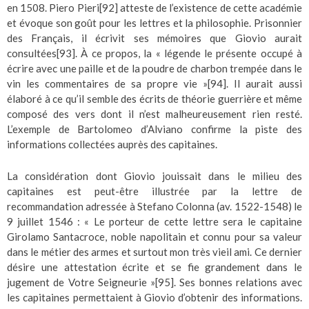
en 1508. Piero Pieri
[92]
atteste de l’existence de cette académie
et évoque son goût pour les lettres et la philosophie. Prisonnier
des Français, il écrivit ses mémoires que Giovio aurait
consultées
[93]
. À ce propos, la « légende le présente occupé à
écrire avec une paille et de la poudre de charbon trempée dans le
vin les commentaires de sa propre vie »
[94]
. Il aurait aussi
élaboré à ce qu’il semble des écrits de théorie guerrière et même
composé des vers dont il n’est malheureusement rien resté.
L’exemple de Bartolomeo d’Alviano confirme la piste des
informations collectées auprès des capitaines.
La considération dont Giovio jouissait dans le milieu des
capitaines est peut-être illustrée par la lettre de
recommandation adressée à Stefano Colonna (av. 1522-1548) le
9 juillet 1546 : « Le porteur de cette lettre sera le capitaine
Girolamo Santacroce, noble napolitain et connu pour sa valeur
dans le métier des armes et surtout mon très vieil ami. Ce dernier
désire une attestation écrite et se fie grandement dans le
jugement de Votre Seigneurie »
[95]
. Ses bonnes relations avec
les capitaines permettaient à Giovio d’obtenir des informations.