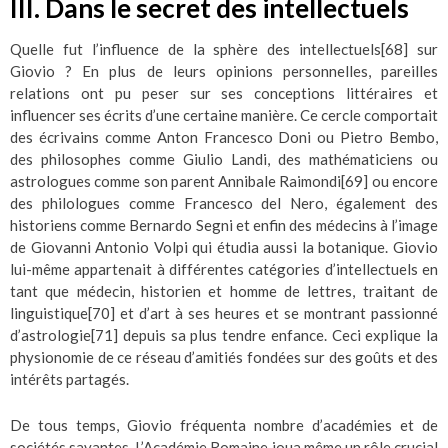
III. Dans le secret des intellectuels
Quelle fut l’influence de la sphère des intellectuels
[68]
sur
Giovio ? En plus de leurs opinions personnelles, pareilles
relations ont pu peser sur ses conceptions littéraires et
influencer ses écrits d’une certaine manière. Ce cercle comportait
des écrivains comme Anton Francesco Doni ou Pietro Bembo,
des philosophes comme Giulio Landi, des mathématiciens ou
astrologues comme son parent Annibale Raimondi
[69]
ou encore
des philologues comme Francesco del Nero, également des
historiens comme Bernardo Segni et enfin des médecins à l’image
de Giovanni Antonio Volpi qui étudia aussi la botanique. Giovio
lui-même appartenait à différentes catégories d’intellectuels en
tant que médecin, historien et homme de lettres, traitant de
linguistique
[70]
et d’art à ses heures et se montrant passionné
d’astrologie
[71]
depuis sa plus tendre enfance. Ceci explique la
physionomie de ce réseau d’amitiés fondées sur des goûts et des
intérêts partagés.
De tous temps, Giovio fréquenta nombre d’académies et de
sociétés savantes. L’Académie Romaine joua même un rôle crucial