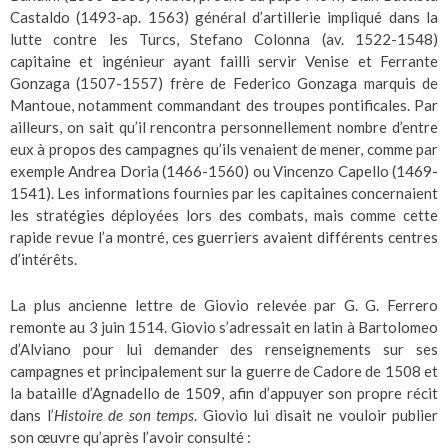
Castaldo (1493-ap. 1563) général d’artillerie impliqué dans la
lutte contre les Turcs, Stefano Colonna (av. 1522-1548)
capitaine et ingénieur ayant failli servir Venise et Ferrante
Gonzaga (1507-1557) frère de Federico Gonzaga marquis de
Mantoue, notamment commandant des troupes pontificales. Par
ailleurs, on sait qu’il rencontra personnellement nombre d’entre
eux à propos des campagnes qu’ils venaient de mener, comme par
exemple Andrea Doria (1466-1560) ou Vincenzo Capello (1469-
1541). Les informations fournies par les capitaines concernaient
les stratégies déployées lors des combats, mais comme cette
rapide revue l’a montré, ces guerriers avaient différents centres
d’intérêts.
La plus ancienne lettre de Giovio relevée par G. G. Ferrero
remonte au 3 juin 1514. Giovio s’adressait en latin à Bartolomeo
d’Alviano pour lui demander des renseignements sur ses
campagnes et principalement sur la guerre de Cadore de 1508 et
la bataille d’Agnadello de 1509, afin d’appuyer son propre récit
dans l’
Histoire de son temps
. Giovio lui disait ne vouloir publier
son œuvre qu’après l’avoir consulté :