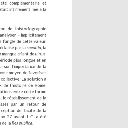
t été complémentaire et
tait intimement liée à la
on de l’historiographie
analyser – implicitement
 l’angle de cette valeur.
érialisé par la
saeuitia
, la
un manque criant de
uirtus
,
période plus longue et en
ui sur l’importance de la
omme moyen de favoriser
collective. La solution à
ux de l’histoire de Rome.
lations entre cette forme
i, le rétablissement de la
assés par un retour de
rception de Tacite de la
an 27 avant J.-C. a été
s de la
Res publica
.