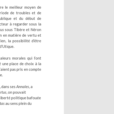
re le meilleur moyen de
ériode de troubles et de
publique et du début de
lecteur à regarder sous la
tus
sous Tibère et Néron
n en matière de vertu et
ien, la possibilité d’être
d’Utique.
aleurs morales qui l’ont
 une place de choix à la
n’aient pas pris en compte
e.
, dans ses
Annales
, a
irtus
, on pouvait
liberté politique bafouée
rtas
au sens plein du