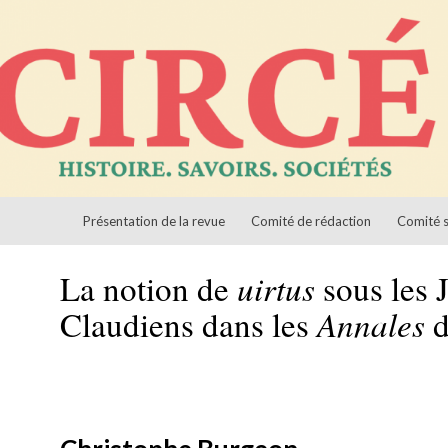
Aller au contenu
ciétés
Présentation de la revue
Comité de rédaction
Comité s
La notion de
uirtus
sous les J
Claudiens dans les
Annales
d