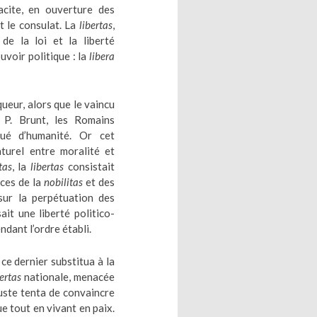
cite, en ouverture des
 et le consulat. La
libertas
,
 de la loi et la liberté
uvoir politique : la
libera
queur, alors que le vaincu
 P. Brunt, les Romains
ué d’humanité. Or cet
aturel entre moralité et
tas
, la
libertas
consistait
ices de la
nobilitas
et des
sur la perpétuation des
it une liberté politico-
ndant l’ordre établi.
ce dernier substitua à la
bertas
nationale, menacée
uste tenta de convaincre
ue tout en vivant en paix.