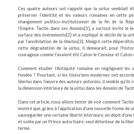
Ces quatre auteurs ont rappelé que la
uirtus
semblait êt
préserver l’identité et les valeurs romaines en cette p
changement politico-institutionnel de la fin de la Ré
l’Empire. Tacite, dans ses
Annales
[1]
, a surtout invité le 
surface des événements
[2]
et a expliqué le déclin de la
uir
par l’annihilation de la
libertas
[3]
. Malgré cette déperditio
cette dégradation de la
uirtus
, il demeurait, pour l’histor
courageux comme l’avaient été Caton le Censeur et Caton 
Comment étudier l’Antiquité romaine en négligeant les v
fondée ? Pourtant, si les historiens modernes ont accordé
libertas
dans l’œuvre des auteurs antonins, il semble qu’ils 
la dimension intérieure de la
uirtus
dans les
Annales
de Tacit
Dans cet article, nous allons tenter de voir comment Tacite
montré que, grâce à l’application d’une nouvelle forme de
u
sauvegarder une certaine liberté intérieure, en dépit d’une 
et volée par un Prince autoritaire, seul détenteur de la
libe
terme.