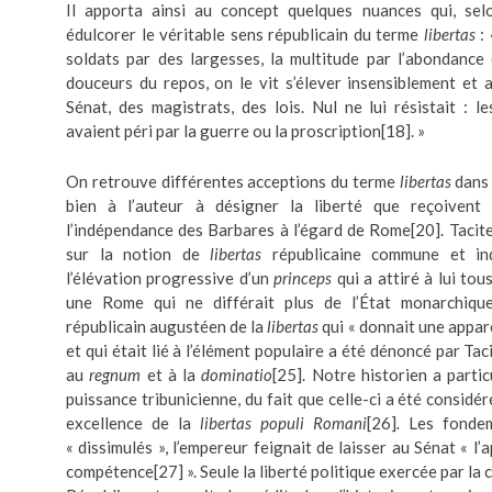
Il apporta ainsi au concept quelques nuances qui, selon
édulcorer le véritable sens républicain du terme
libertas
: 
soldats par des largesses, la multitude par l’abondance 
douceurs du repos, on le vit s’élever insensiblement et at
Sénat, des magistrats, des lois. Nul ne lui résistait : le
avaient péri par la guerre ou la proscription
[18]
. »
On retrouve différentes acceptions du terme
libertas
dans
bien à l’auteur à désigner la liberté que reçoivent 
l’indépendance des Barbares à l’égard de Rome
[20]
. Tacit
sur la notion de
libertas
républicaine commune et ind
l’élévation progressive d’un
princeps
qui a attiré à lui tou
une Rome qui ne différait plus de l’État monarchiqu
républicain augustéen de la
libertas
qui « donnait une appar
et qui était lié à l’élément populaire a été dénoncé par Ta
au
regnum
et à la
dominatio
[25]
. Notre historien a partic
puissance tribunicienne, du fait que celle-ci a été consid
excellence de la
libertas populi Romani
[26]
.
Les fondem
« dissimulés », l’empereur feignait de laisser au Sénat « l
compétence
[27]
». Seule la liberté politique exercée par la 