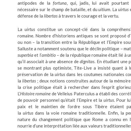
antipodes de la
fortuna
, qui, jadis, lui avait pourtan
nécessaire sur le champ de bataille, et du
uitium
. La
uirtus
é
défense de la
libertas
à travers le courage et la vertu.
La
uirtus
constitue un concept-clé dans la compréhensi
romaine. Nombre d’historiens antiques se sont proposé d’
ou non – la transition entre la République et l’Empire sous
Salluste a notamment soutenu que le déclin politique – mat
superbia
et l’
ambitio
– de la république romaine était lié à 
qu’il associait à une absence de
dignitas
. En étudiant une 
se montrant plus optimiste, Tite-Live a insisté quant à l
préservation de la
uirtus
dans les coutumes nationales c
la
libertas
; deux notions construites autour de la mémoire 
la crise politique était à rechercher dans l’esprit glorie
L’
Histoire romaine
de Velleius Paterculus a établi des corré
de pouvoir personnel qu’était l’Empire et la
uirtus
. Pour lu
paix et le maintien de l’ordre sous Tibère étaient p
la
uirtus
dans la voie romaine traditionnelle. Enfin, la pe
nature du changement politique que Rome a connu en l’
nourrie d’une interprétation liée aux valeurs traditionnelle