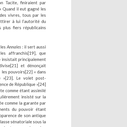
 Tacite, finiraient par
« Quand il eut gagné les
des vivres, tous par les
tirer à lui l’autorité du
s plus fiers républicains
 les
Annales
: il sert aussi
les affranchis
[19]
, que
e insistait principalement
ivise
[21]
et dénonçait
s les pouvoirs
[22]
« dans
e »
[23]
. Le volet post-
ence de République »
[24]
cite comme étant assimilé
ulièrement insisté sur la
érée comme la garante par
ents du pouvoir étant
’apparence de son antique
classe sénatoriale sous la