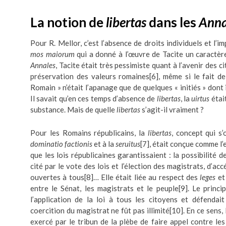
La notion de
libertas
dans les
Anna
Pour R. Mellor, c’est l’absence de droits individuels et l’im
mos maiorum
qui a donné à l’œuvre de Tacite un caractère
Annales
, Tacite était très pessimiste quant à l’avenir des 
préservation des valeurs romaines
[6]
, même si le fait d
Romain » n’était l’apanage que de quelques « initiés » dont i
Il savait qu’en ces temps d’absence de
libertas
, la
uirtus
était
substance. Mais de quelle
libertas
s’agit-il vraiment ?
Pour les Romains républicains, la
libertas
, concept qui s
dominatio factionis
et à la
seruitus
[7]
, était conçue comme l’
que les lois républicaines garantissaient : la possibilité de
cité par le vote des lois et l’élection des magistrats, d’a
ouvertes à tous
[8]
… Elle était liée au respect des
leges
et 
entre le Sénat, les magistrats et le peuple
[9]
. Le princi
l’application de la loi à tous les citoyens et défendait
coercition du magistrat ne fût pas illimité
[10]
. En ce sens,
exercé par le tribun de la plèbe de faire appel contre les