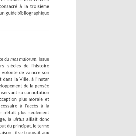
 consacré à la troisième
’un guide bibliographique
nce du
mos maiorum
. Issue
s siècles de l’histoire
a volonté de vaincre son
 dans la Ville, à l’instar
veloppement de la pensée
conservant sa connotation
cception plus morale et
essaire à l’accès à la
e n’était plus seulement
rge, la
uirtus
alliait donc
but du principat, le terme
ison ; il se trouvait aux