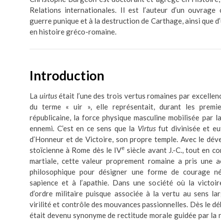
Relations internationales. Il est l’auteur d’un ouvrage
guerre punique et à la destruction de Carthage, ainsi que d
en histoire gréco-romaine.
Introduction
La
uirtus
était l’une des trois vertus romaines par excelle
du terme « uir », elle représentait, durant les premier
républicaine, la force physique masculine mobilisée par l
ennemi. C’est en ce sens que la
Virtus
fut divinisée et eut
d’Honneur et de Victoire, son propre temple. Avec le dé
e
stoïcienne à Rome dès le IV
siècle avant J.-C., tout en 
martiale, cette valeur proprement romaine a pris une a
philosophique pour désigner une forme de courage néc
sapience et à l’apathie. Dans une société où la victoir
d’ordre militaire puisque associée à la vertu au sens la
virilité et contrôle des mouvances passionnelles. Dès le dé
était devenu synonyme de rectitude morale guidée par la ra