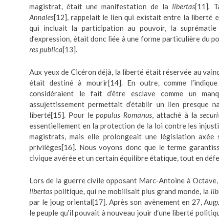
magistrat, était une manifestation de la
libertas
[11]
.
Ta
Annales
[12]
, rappelait le lien qui existait entre la liberté
qui incluait la participation au pouvoir, la suprématie
d’expression, était donc liée à une forme particulière du po
res publica
[13]
.
Aux yeux de Cicéron déjà, la liberté était réservée au vain
était destiné à mourir
[14]
. En outre, comme l’indique
considéraient le fait d’être esclave comme un manq
assujettissement permettait d’établir un lien presque n
liberté
[15]
. Pour le
populus Romanus
, attaché à la
securi
essentiellement en la protection de la loi contre les injust
magistrats, mais elle prolongeait une législation axée 
privilèges
[16]
. Nous voyons donc que le terme garantissa
civique avérée et un certain équilibre étatique, tout en défe
Lors de la guerre civile opposant Marc-Antoine à Octave, 
libertas
politique, qui ne mobilisait plus grand monde, la
li
par le joug oriental
[17]
. Après son avènement en 27, Aug
le peuple qu’il pouvait à nouveau jouir d’une liberté politiq