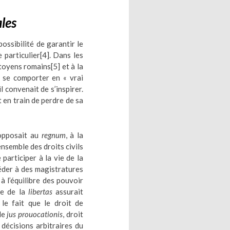
les
possibilité de garantir le
 particulier
[4]
. Dans les
citoyens romains
[5]
et à la
e se comporter en « vrai
l convenait de s’inspirer.
 en train de perdre de sa
’opposait au
regnum
, à la
ensemble des droits civils
 participer à la vie de la
ccéder à des magistratures
à l’équilibre des pouvoir
pe de la
libertas
assurait
 le fait que le droit de
 le
jus prouocationis
, droit
 décisions arbitraires du