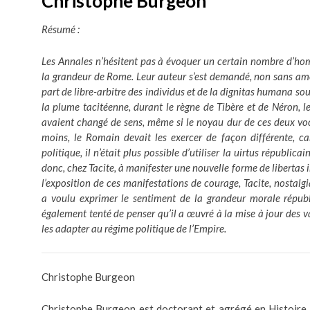
Christophe Burgeon
Résumé :
Les Annales n’hésitent pas à évoquer un certain nombre d’ho
la grandeur de Rome. Leur auteur s’est demandé, non sans ame
part de libre-arbitre des individus et de la dignitas humana sou
la plume tacitéenne, durant le règne de Tibère et de Néron, le
avaient changé de sens, même si le noyau dur de ces deux voca
moins, le Romain devait les exercer de façon différente, ca
politique, il n’était plus possible d’utiliser la uirtus républicai
donc, chez Tacite, à manifester une nouvelle forme de libertas i
l’exposition de ces manifestations de courage, Tacite, nostalg
a voulu exprimer le sentiment de la grandeur morale républ
également tenté de penser qu’il a œuvré à la mise à jour des v
les adapter au régime politique de l’Empire.
Christophe Burgeon
Christophe Burgeon est doctorant et agrégé en Histoire, 