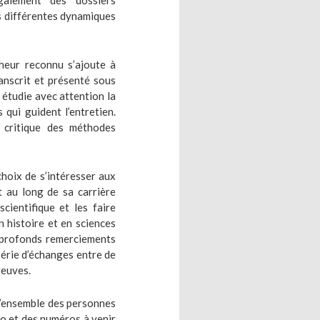
galement des dossiers
s différentes dynamiques
cheur reconnu s’ajoute à
ranscrit et présenté sous
, étudie avec attention la
 qui guident l’entretien.
 critique des méthodes
choix de s’intéresser aux
 au long de sa carrière
cientifique et les faire
 histoire et en sciences
s profonds remerciements
série d’échanges entre de
reuves.
l’ensemble des personnes
ro et des numéros à venir