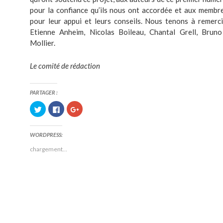
pour la confiance qu’ils nous ont accordée et aux membre
pour leur appui et leurs conseils. Nous tenons à remerci
Etienne Anheim, Nicolas Boileau, Chantal Grell, Brun
Mollier.
Le comité de rédaction
PARTAGER :
C
C
C
l
l
l
i
i
i
q
q
q
u
u
u
WORDPRESS:
e
e
e
z
z
z
p
p
p
chargement…
o
o
o
u
u
u
r
r
r
p
p
p
a
a
a
r
r
r
t
t
t
a
a
a
g
g
g
e
e
e
r
r
r
s
s
s