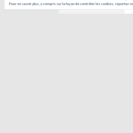
Pour en savoir plus, y compris sur la façon de contrôler les cookies, reportez-vo
SITE
Connexion
Flux
RSS
des articles
RSS
des commentaires