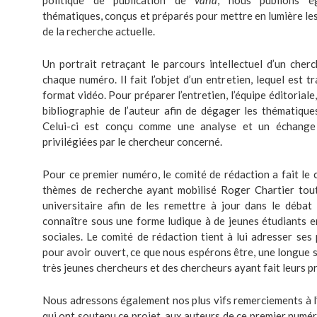
politique de publication de
varia
, nous publions é
thématiques, conçus et préparés pour mettre en lumière le
de la recherche actuelle.
Un portrait retraçant le parcours intellectuel d’un cher
chaque numéro. Il fait l’objet d’un entretien, lequel est t
format vidéo. Pour préparer l’entretien, l’équipe éditoriale
bibliographie de l’auteur afin de dégager les thématiques
Celui-ci est conçu comme une analyse et un échange
privilégiées par le chercheur concerné.
Pour ce premier numéro, le comité de rédaction a fait le 
thèmes de recherche ayant mobilisé Roger Chartier tout
universitaire afin de les remettre à jour dans le débat s
connaître sous une forme ludique à de jeunes étudiants en
sociales. Le comité de rédaction tient à lui adresser se
pour avoir ouvert, ce que nous espérons être, une longue 
très jeunes chercheurs et des chercheurs ayant fait leurs p
Nous adressons également nos plus vifs remerciements à 
qui ont soutenu ce projet, aux auteurs de ce premier numé