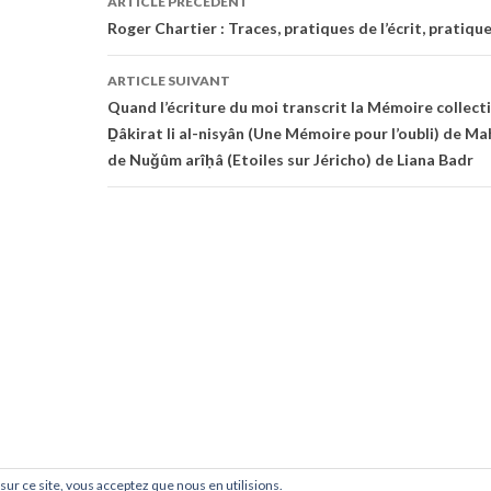
ARTICLE PRÉCÉDENT
)
e
)
)
des
Roger Chartier : Traces, pratiques de l’écrit, pratique
articles
ARTICLE SUIVANT
Quand l’écriture du moi transcrit la Mémoire collecti
Ḏâkirat li al-nisyân (Une Mémoire pour l’oubli) de 
de Nuǧûm arîḥâ (Etoiles sur Jéricho) de Liana Badr
 sur ce site, vous acceptez que nous en utilisions.