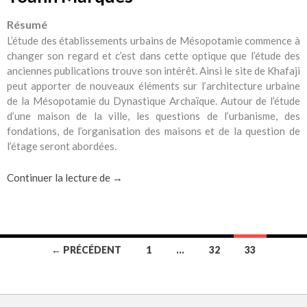
Résumé
L’étude des établissements urbains de Mésopotamie commence à
changer son regard et c’est dans cette optique que l’étude des
anciennes publications trouve son intérêt. Ainsi le site de Khafaji
peut apporter de nouveaux éléments sur l’architecture urbaine
de la Mésopotamie du Dynastique Archaïque. Autour de l’étude
d’une maison de la ville, les questions de l’urbanisme, des
fondations, de l’organisation des maisons et de la question de
l’étage seront abordées.
Stratigraphie et architecture dans la Mésop
Continuer la lecture de
→
Navigation
← PRÉCÉDENT
1
…
32
33
des
articles