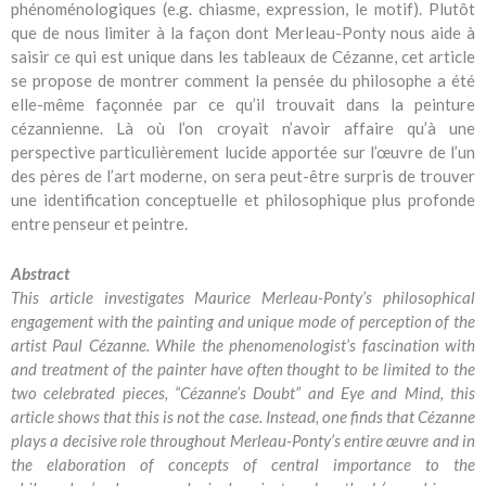
phénoménologiques (e.g. chiasme, expression, le motif). Plutôt
que de nous limiter à la façon dont Merleau-Ponty nous aide à
saisir ce qui est unique dans les tableaux de Cézanne, cet article
se propose de montrer comment la pensée du philosophe a été
elle-même façonnée par ce qu’il trouvait dans la peinture
cézannienne. Là où l’on croyait n’avoir affaire qu’à une
perspective particulièrement lucide apportée sur l’œuvre de l’un
des pères de l’art moderne, on sera peut-être surpris de trouver
une identification conceptuelle et philosophique plus profonde
entre penseur et peintre.
Abstract
This article investigates Maurice Merleau-Ponty’s philosophical
engagement with the painting and unique mode of perception of the
artist Paul Cézanne. While the phenomenologist’s fascination with
and treatment of the painter have often thought to be limited to the
two celebrated pieces, “Cézanne’s Doubt” and Eye and Mind, this
article shows that this is not the case. Instead, one finds that Cézanne
plays a decisive role throughout Merleau-Ponty’s entire œuvre and in
the elaboration of concepts of central importance to the