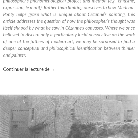
philosopher’s phenomenological project and method (e.g., chiasme,
expression, le motif). Rather than limiting ourselves to how Merleau-
Ponty helps grasp what is unique about Cézanne’s painting, this
article addresses the question of how the philosopher’s thought was
itself shaped by what he saw in Cézanne’s canvases. Where we once
believed to discern only a particularly lucid perspective on the work
of one of the fathers of modern art, we may be surprised to find a
deeper, conceptual and philosophical identification between thinker
and painter.
Merleau-Ponty and Cézanne : Describing a
Continuer la lecture de
→