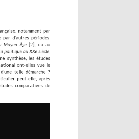
française, notamment par
 par d’autres périodes,
 au Moyen Âge
[
2
], ou au
 la politique au XX
e
siècle
,
ne synthèse, les études
ational ont-elles vue le
, d’une telle démarche ?
culier peut-elle, après
 études comparatives de