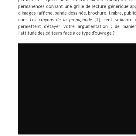
permanences donnant une grille de lecture générique app
d’images (affiche, bande dessinée, brochure, timbre, publici
dans
Les crayons de la propagande
[
1
], cent soixante
permettent d’étayer votre argumentation ; de manièr
l’attitude des éditeurs face à ce type d’ouvrage ?