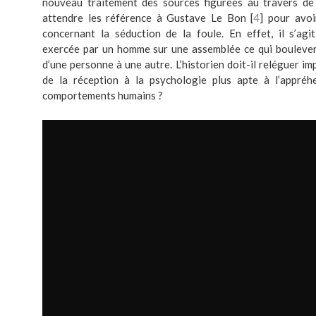
nouveau traitement des sources figurées au travers de l
attendre les référence à Gustave Le Bon [
4
] pour avoi
concernant la séduction de la foule. En effet, il s’agit 
exercée par un homme sur une assemblée ce qui boulevers
d’une personne à une autre. L’historien doit-il reléguer i
de la réception à la psychologie plus apte à l’appré
comportements humains ?