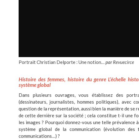
Portrait Christian Delporte : Une notion…
par
Revuecirce
Histoire des femmes, histoire du genre L’échelle histo
système global
Dans plusieurs ouvrages, vous établissez des portr
(dessinateurs, journalistes, hommes politiques), avec c
question de la représentation, aussi bien la manière de se 
de cette dernière sur la société ; cela constitue t-il une 
les images ? Pourquoi donnez-vous une telle prévalence à 
système global de la communication (évolution des 
communications…) ?