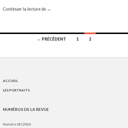
L’antiféminisme de Churchill
Continuer la lecture de
→
Navigation
← PRÉCÉDENT
1
2
des
articles
ACCUEIL
LES PORTRAITS
NUMÉROS DE LA REVUE
Numéro 18 | 2026