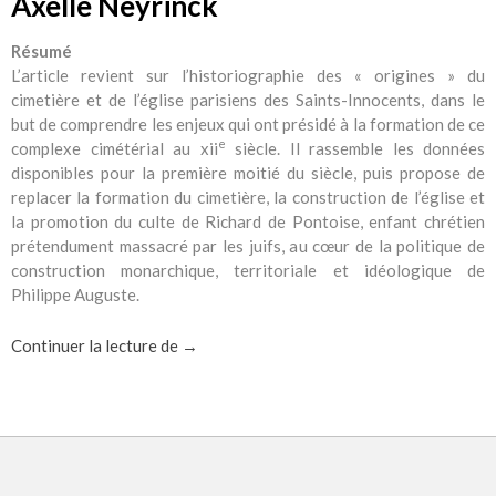
Axelle Neyrinck
Résumé
L’article revient sur l’historiographie des « origines » du
cimetière et de l’église parisiens des Saints-Innocents, dans le
but de comprendre les enjeux qui ont présidé à la formation de ce
e
complexe cimétérial au xii
siècle. Il rassemble les données
disponibles pour la première moitié du siècle, puis propose de
replacer la formation du cimetière, la construction de l’église et
la promotion du culte de Richard de Pontoise, enfant chrétien
prétendument massacré par les juifs, au cœur de la politique de
construction monarchique, territoriale et idéologique de
Philippe Auguste.
La formation d’un espace sacré à Paris sous
Continuer la lecture de
→